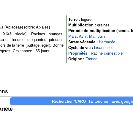
Terre :
légère
Multiplication :
graines
us
(Apiaceae) (ordre: Apiales)
Période de multiplication (semis, b
 XIXè siècle). Racines oranges,
Mars
,
Avril
,
Mai
,
Juin
cœur. Tendres, croquantes, juteuses
Strate végétale :
Herbacée
ors de la terre (buttage léger). Bonne
Cycle de vie :
bisannuelle
égères. Croissance : 65 jours.
Propriétés
:
Racine comestible
Origine :
France
ons
riété