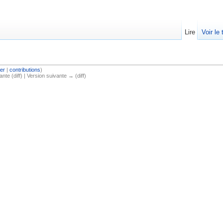
Lire
Voir le
er
|
contributions
)
ante (diff) | Version suivante → (diff)