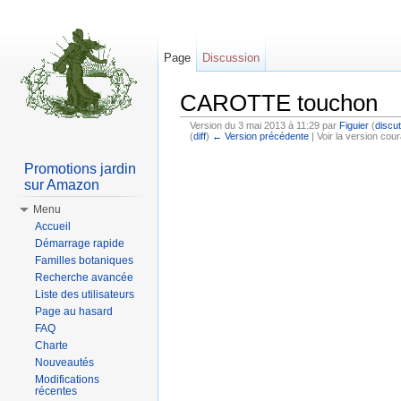
Page
Discussion
CAROTTE touchon
Version du 3 mai 2013 à 11:29 par
Figuier
(
discut
(
diff
)
← Version précédente
| Voir la version cour
Aller à :
Navigation
,
rechercher
Promotions jardin
sur Amazon
Menu
Accueil
Démarrage rapide
Familles botaniques
Recherche avancée
Liste des utilisateurs
Page au hasard
FAQ
Charte
Nouveautés
Modifications
récentes