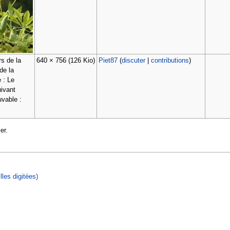
rs de la
640 × 756
(126 Kio)
Piet87
(
discuter
|
contributions
)
de la
 : Le
uivant
uvable :
er.
les digitées)