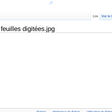
Lire
Voir le
feuilles digitées.jpg
Fichier
Historique du fichier
Utilisation du fichi