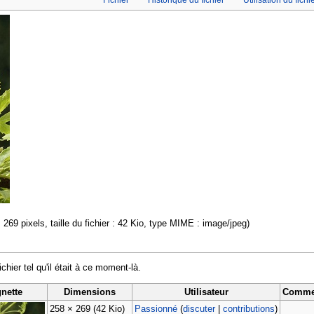
 269 pixels, taille du fichier : 42 Kio, type MIME : image/jpeg)
ichier tel qu'il était à ce moment-là.
gnette
Dimensions
Utilisateur
Comme
258 × 269
(42 Kio)
Passionné
(
discuter
|
contributions
)