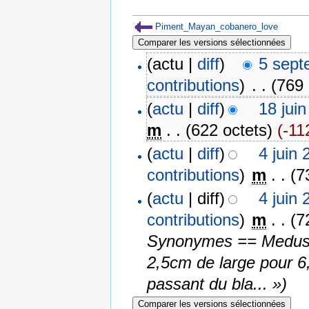
Piment_Mayan_cobanero_love
(actu |
diff
)
5 sept
contributions
)
‎
. .
(769 
(
actu
|
diff
)
18 jui
m
. .
(622 octets)
(-11
(
actu
|
diff
)
4 juin
contributions
)
‎
m
. .
(7
(
actu
| diff)
4 juin
contributions
)
‎
m
. .
(7
Synonymes == Meduse.
2,5cm de large pour 6,
passant du bla... »)