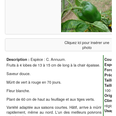
Cliquez ici pour insérer une
photo
Espèce : C. Annuum.
Description :
Coule
Espèc
Fruits à 4 lobes de 13 à 15 cm de long à la chair épaisse.
Force
Saveur douce.
Précoc
Taille 
Mûrit de vert à rouge en 70 jours.
Taille
100 c
Fleur blanche.
Origin
Plant de 60 cm de haut au feuillage et aux tiges verts.
Climat
régions
Variété adaptée aux saisons courtes. Hâtif, arrive à mûrir
Usage
rapidement, même au nord. L'un des meilleurs poivrons