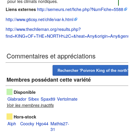
pour les climats nordiques.
http://semeurs.net/fiche.php?NumFiche=5588
Liens externes
http://www.g6csy.net/chile/var-k.html
http://www.thechileman.org/results.php?
find=KING+OF+THE+NORTH%2C+&heat=Any&origin=Any&genus=
Commentaires et appréciations
Membres possédant cette variété
Disponible
Glabrador
Sibex
Spax89
Vertolmate
Voir les membres inactifs
Hors-stock
Alph
Coocky
Hgo44
Mathis27-
31