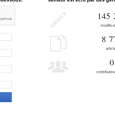
145 
modifica
8 7
articl
0
contributeu