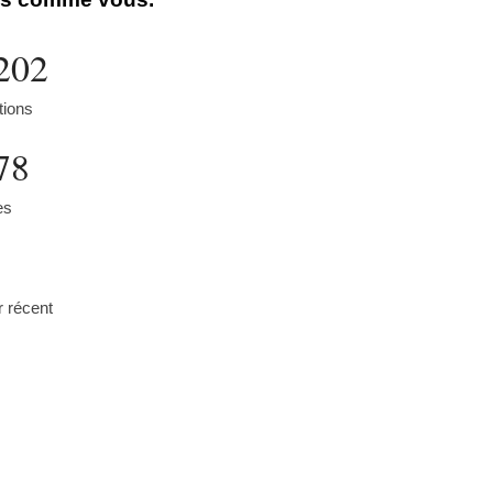
202
tions
78
es
r récent