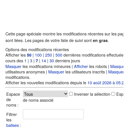
Cette page spéciale montre les modifications récentes sur les page
sont liées. Les pages de votre liste de suivi sont
.
en gras
Options des modifications récentes
Afficher les
|
100
|
250
|
500
dernières modifications effectuées 
50
cours des
1
|
3
|
|
14
|
30
derniers jours
7
Masquer
les modifications mineures |
Afficher
les robots |
Masquer
utilisateurs anonymes |
Masquer
les utilisateurs inscrits |
Masquer
m
modifications.
Afficher les nouvelles modifications depuis le
10 août 2026 à 05:21
.
Espace
Inverser la sélection
Espac
de
de noms associé
noms :
Filtrer
les
balises
: