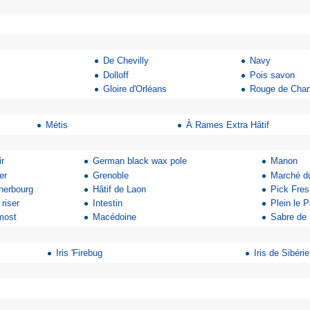
De Chevilly
Navy
Dolloff
Pois savon
Gloire d'Orléans
Rouge de Char
Métis
À Rames Extra Hâtif
ir
German black wax pole
Manon
er
Grenoble
Marché du
herbourg
Hâtif de Laon
Pick Fre
 riser
Intestin
Plein le P
most
Macédoine
Sabre de 
Iris 'Firebug
Iris de Sibéri