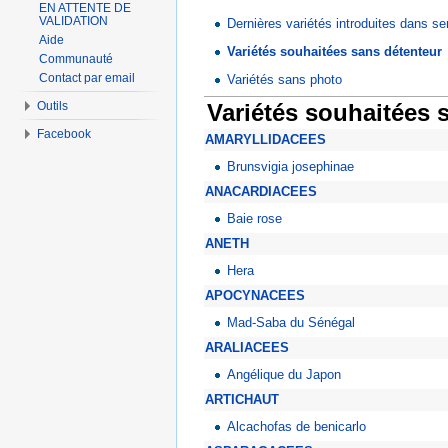
EN ATTENTE DE
VALIDATION
Dernières variétés introduites dans s
Aide
Variétés souhaitées sans détenteur
Communauté
Contact par email
Variétés sans photo
Variétés souhaitées 
Outils
Facebook
AMARYLLIDACEES
Brunsvigia josephinae
ANACARDIACEES
Baie rose
ANETH
Hera
APOCYNACEES
Mad-Saba du Sénégal
ARALIACEES
Angélique du Japon
ARTICHAUT
Alcachofas de benicarlo