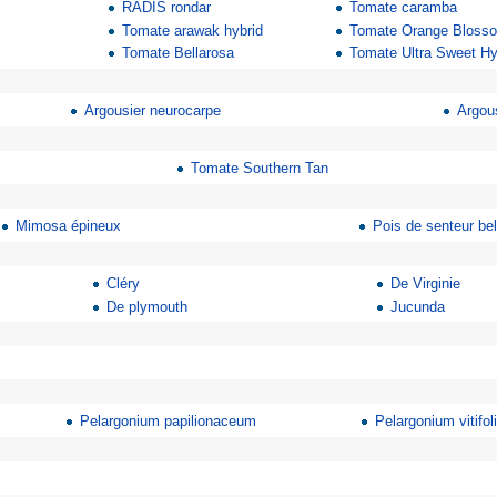
RADIS rondar
Tomate caramba
Tomate arawak hybrid
Tomate Orange Blosso
Tomate Bellarosa
Tomate Ultra Sweet Hy
Argousier neurocarpe
Argous
Tomate Southern Tan
Mimosa épineux
Pois de senteur be
Cléry
De Virginie
De plymouth
Jucunda
Pelargonium papilionaceum
Pelargonium vitifo