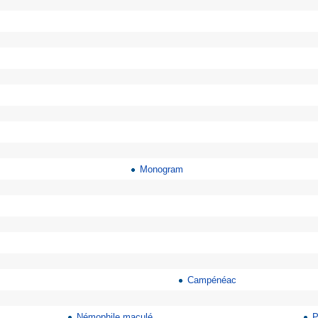
Monogram
Campénéac
Némophile maculé
P