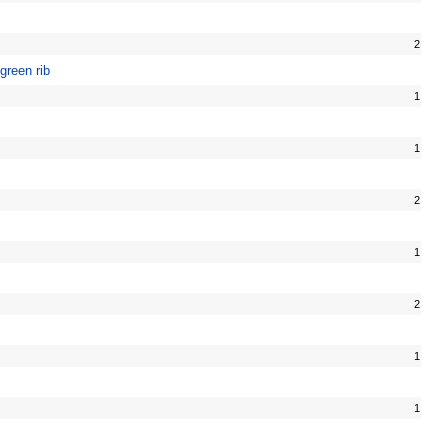
2
green rib
1
1
2
1
2
1
1