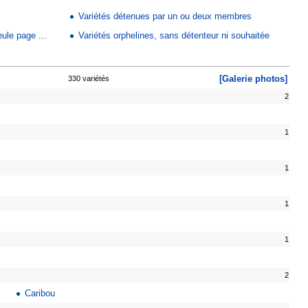
Variétés détenues par un ou deux membres
ule page ...
Variétés orphelines, sans détenteur ni souhaitée
[Galerie photos]
330 variétés
2
1
1
1
1
2
Caribou