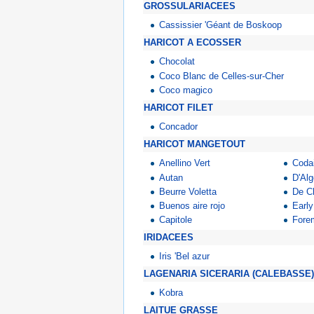
GROSSULARIACEES
Cassissier 'Géant de Boskoop
HARICOT A ECOSSER
Chocolat
Coco Blanc de Celles-sur-Cher
Coco magico
HARICOT FILET
Concador
HARICOT MANGETOUT
Anellino Vert
Coda
Autan
D'Alg
Beurre Voletta
De C
Buenos aire rojo
Early
Capitole
Fore
IRIDACEES
Iris 'Bel azur
LAGENARIA SICERARIA (CALEBASSE)
Kobra
LAITUE GRASSE