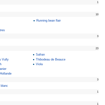
1
10
Running bean flair
tres
3
23
Safran
 Vully
Thibodeau de Beauce
sh
Viola
anier
Hollande
3
e blanc
1
1