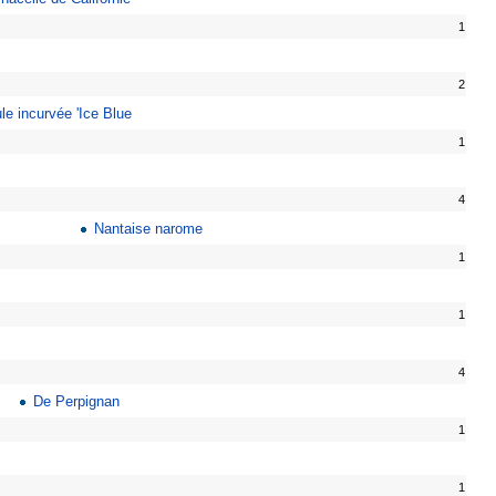
1
2
e incurvée 'Ice Blue
1
4
Nantaise narome
1
1
4
De Perpignan
1
1