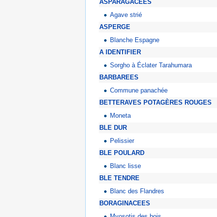
ASPARAGACEES
Agave strié
ASPERGE
Blanche Espagne
A IDENTIFIER
Sorgho à Éclater Tarahumara
BARBAREES
Commune panachée
BETTERAVES POTAGÈRES ROUGES
Moneta
BLE DUR
Pelissier
BLE POULARD
Blanc lisse
BLE TENDRE
Blanc des Flandres
BORAGINACEES
Myosotis des bois