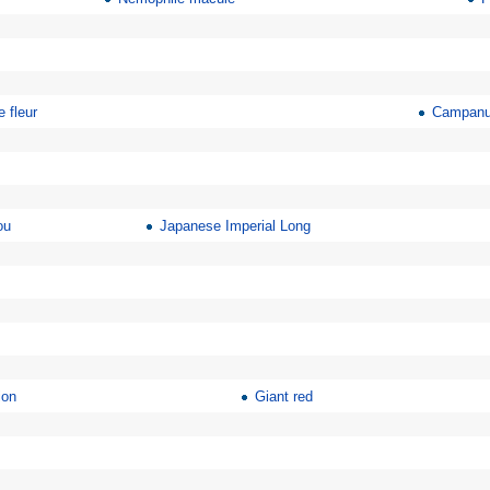
 fleur
Campanul
ou
Japanese Imperial Long
ion
Giant red