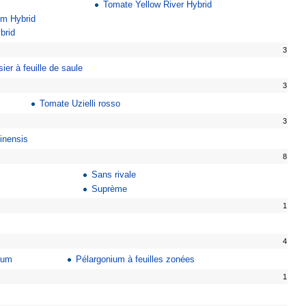
Tomate Yellow River Hybrid
m Hybrid
brid
3
ier à feuille de saule
3
Tomate Uzielli rosso
3
linensis
8
Sans rivale
Suprème
1
4
lium
Pélargonium à feuilles zonées
1