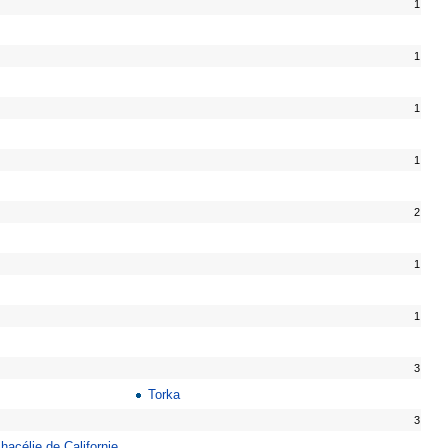
1
1
1
1
2
1
1
3
Torka
3
hacélie de Californie