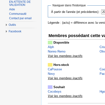
EN ATTENTE DE
VALIDATION
Naviguer dans l'historique
Aide
À partir de l'année (et précédentes) :
Communauté
Contact par email
Légende : (actu) = différence avec la versi
Outils
Facebook
Membres possédant cette va
Disponible
Alph
Cri
Nonno Remo
Oli
Voir les membres inactifs
Hors-stock
CaPousse
Coo
Novy
Pac
Voir les membres inactifs
Souhait
Cocoboys
Hgo
Voir les membres inactifs