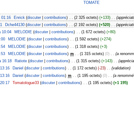
TOMATE
 01:16
‎
Enrick
(
discuter
|
contributions
)
‎
. .
(2 325 octets)
(+133)
‎
. .
(appréciat
51
‎
Dche44130
(
discuter
|
contributions
)
‎
. .
(2 192 octets)
(+520)
‎
. .
(appréciat
à 10:04
‎
MELODIE
(
discuter
|
contributions
)
‎
. .
(1 672 octets)
(+80)
:00
‎
MELODIE
(
discuter
|
contributions
)
‎
. .
(1 592 octets)
(+274)
:54
‎
MELODIE
(
discuter
|
contributions
)
‎
. .
(1 318 octets)
(+3)
:53
‎
MELODIE
(
discuter
|
contributions
)
‎
m
. .
(1 315 octets)
(0)
‎
. .
(a renom
à 16:18
‎
Ratiote
(
discuter
|
contributions
)
‎
. .
(1 315 octets)
(+143)
‎
. .
(apprécia
 13:16
‎
Daniel
(
discuter
|
contributions
)
‎
. .
(1 172 octets)
(-23)
‎
. .
(validation)
 13:16
‎
Daniel
(
discuter
|
contributions
)
‎
m
. .
(1 195 octets)
(0)
‎
. .
(a renomm
 20:17
‎
Tomatologue33
(
discuter
|
contributions
)
‎
. .
(1 195 octets)
(+1 195)