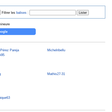
Filtrer les
balises
:
mineure
 Pérez Pareja
Michelribellu
i95
g
Mathis27-31
nique63