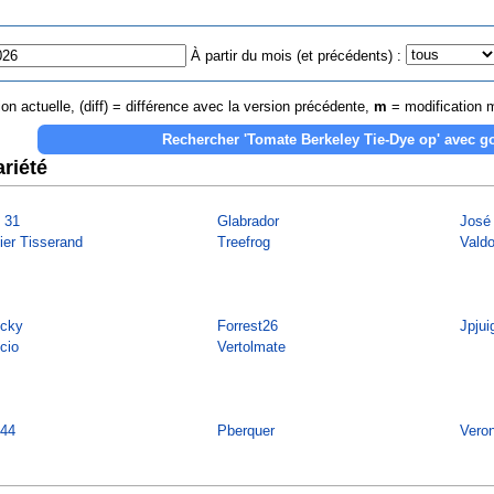
À partir du mois (et précédents) :
on actuelle, (diff) = différence avec la version précédente,
m
= modification 
riété
s 31
Glabrador
José
vier Tisserand
Treefrog
Valdo
cky
Forrest26
Jpjui
cio
Vertolmate
44
Pberquer
Vero