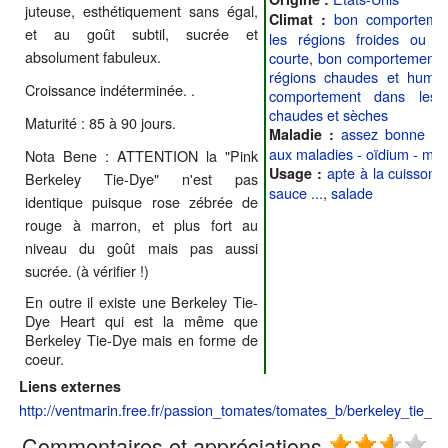
juteuse, esthétiquement sans égal,
bon comporteme
Climat :
et au goût subtil, sucrée et
les régions froides ou à
absolument fabuleux.
courte
,
bon comportement d
régions chaudes et humid
Croissance indéterminée. .
comportement dans les 
chaudes et sèches
Maturité : 85 à 90 jours.
assez bonne rés
Maladie :
aux maladies - oïdium - mild
Nota Bene : ATTENTION la "Pink
apte à la cuisson -
Usage :
Berkeley Tie-Dye" n'est pas
sauce ...
,
salade
identique puisque rose zébrée de
rouge à marron, et plus fort au
niveau du goût mais pas aussi
sucrée. (à vérifier !)
En outre il existe une Berkeley Tie-
Dye Heart qui est la même que
Berkeley Tie-Dye mais en forme de
coeur.
Liens externes
http://ventmarin.free.fr/passion_tomates/tomates_b/berkeley_tie_d
Commentaires et appréciations