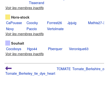
Tisserand
Voir les membres inactifs
Hors-stock
CaPousse
Coocky
Forrest26
Jpjuig
Mathis27-31
Novy
Paccio
Vertolmate
Voir les membres inactifs
Souhait
Cocoboys
Hgo44
Pberquer
Veronique63
Voir les membres inactifs
TOMATE
Tomate_Berkshire_oxh
Tomate_Berkeley_tie_dye_heart