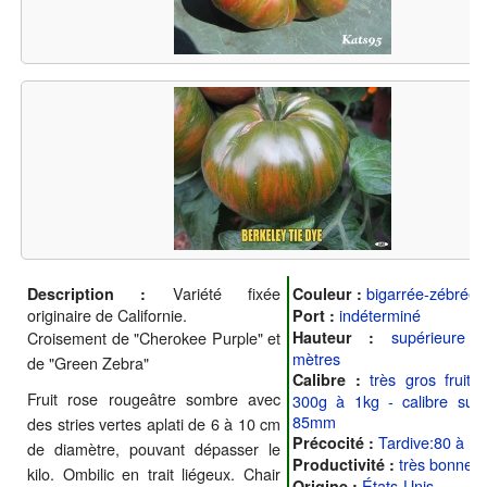
Variété fixée
bigarrée-zébrée
Description :
Couleur :
originaire de Californie.
indéterminé
Port :
supérieure
Croisement de "Cherokee Purple" et
Hauteur :
mètres
de "Green Zebra"
très gros fruit
Calibre :
Fruit rose rougeâtre sombre avec
300g à 1kg - calibre supé
85mm
des stries vertes aplati de 6 à 10 cm
Tardive:80 à 10
Précocité :
de diamètre, pouvant dépasser le
très bonne
Productivité :
kilo. Ombilic en trait liégeux. Chair
États-Unis
Origine :