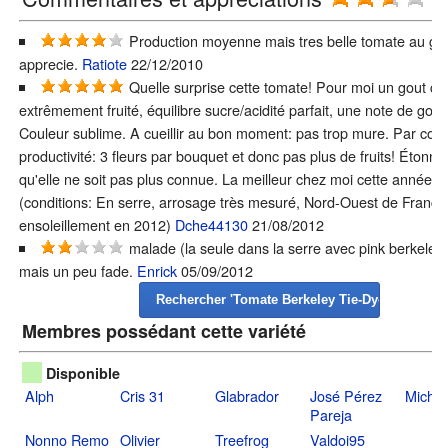
(3
Production moyenne mais tres belle tomate au go
apprecie.
Ratiote
22/12/2010
Quelle surprise cette tomate! Pour moi un gout c
extrêmement fruité, équilibre sucre/acidité parfait, une note de gout
Couleur sublime. A cueillir au bon moment: pas trop mure. Par contr
productivité: 3 fleurs par bouquet et donc pas plus de fruits! Étonna
qu'elle ne soit pas plus connue. La meilleur chez moi cette année.
(conditions: En serre, arrosage très mesuré, Nord-Ouest de France,
ensoleillement en 2012)
Dche44130
21/08/2012
malade (la seule dans la serre avec pink berkeley )
mais un peu fade.
Enrick
05/09/2012
Membres possédant cette variété
Disponible
Alph
Cris 31
Glabrador
José Pérez
Michelr
Pareja
Nonno Remo
Olivier
Treefrog
Valdoi95