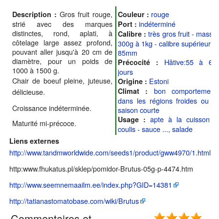
Gros fruit rouge,
rouge
Description :
Couleur :
strié avec des marques
indéterminé
Port :
distinctes, rond, aplati, à
très gros fruit - masse
Calibre :
côtelage large assez profond,
300g à 1kg - calibre supérieur à
pouvant aller jusqu'à 20 cm de
85mm
diamètre, pour un poids de
Hâtive:55 à 65
Précocité :
1000 à 1500 g.
jours
Chair de boeuf pleine, juteuse,
Estoni
Origine :
bon comportement
Climat :
délicieuse.
dans les régions froides ou à
Croissance indéterminée.
saison courte
apte à la cuisson -
Usage :
Maturité mi-précoce.
coulis - sauce ...
,
salade
Liens externes
http://www.tandmworldwide.com/seeds1/product/gww4970/1.html
http:www.fhukatus.pl/sklep/pomidor-Brutus-05g-p-4474.htm
http://www.seemnemaailm.ee/index.php?GID=14381
http://tatianastomatobase.com/wiki/Brutus
Commentaires et