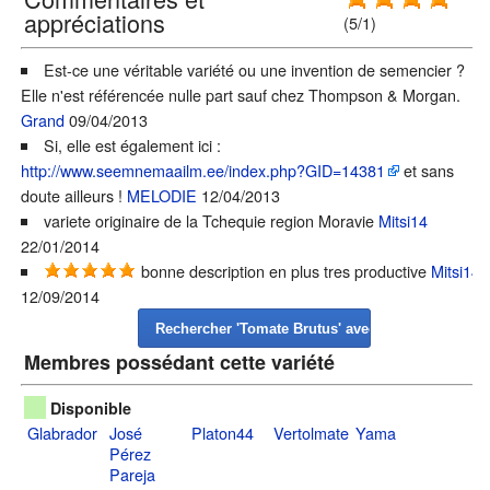
appréciations
(5/1)
Est-ce une véritable variété ou une invention de semencier ?
Elle n'est référencée nulle part sauf chez Thompson & Morgan.
Grand
09/04/2013
Si, elle est également ici :
http://www.seemnemaailm.ee/index.php?GID=14381
et sans
doute ailleurs !
MELODIE
12/04/2013
variete originaire de la Tchequie region Moravie
Mitsi14
22/01/2014
bonne description en plus tres productive
Mitsi14
12/09/2014
Membres possédant cette variété
Disponible
Glabrador
José
Platon44
Vertolmate
Yama
Pérez
Pareja