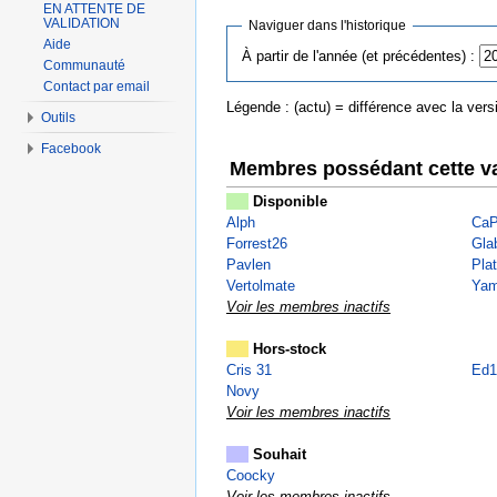
EN ATTENTE DE
VALIDATION
Naviguer dans l'historique
Aide
À partir de l'année (et précédentes) :
Communauté
Contact par email
Légende : (actu) = différence avec la versi
Outils
Facebook
Membres possédant cette va
Disponible
Alph
CaP
Forrest26
Gla
Pavlen
Pla
Vertolmate
Ya
Voir les membres inactifs
Hors-stock
Cris 31
Ed1
Novy
Voir les membres inactifs
Souhait
Coocky
Voir les membres inactifs