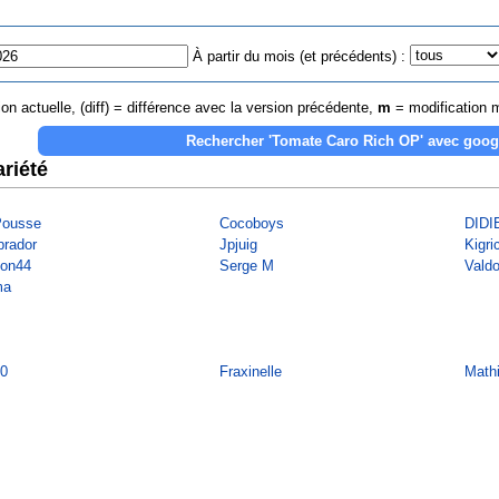
À partir du mois (et précédents) :
on actuelle, (diff) = différence avec la version précédente,
m
= modification 
riété
ousse
Cocoboys
DIDI
brador
Jpjuig
Kigri
ton44
Serge M
Valdo
ma
0
Fraxinelle
Math