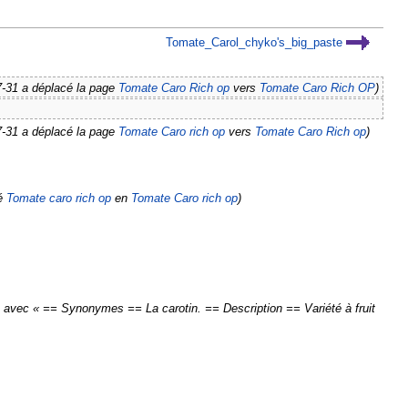
Tomate_Carol_chyko's_big_paste
7-31 a déplacé la page
Tomate Caro Rich op
vers
Tomate Caro Rich OP
)
7-31 a déplacé la page
Tomate Caro rich op
vers
Tomate Caro Rich op
)
é
Tomate caro rich op
en
Tomate Caro rich op
)
 avec « == Synonymes == La carotin. == Description == Variété à fruit