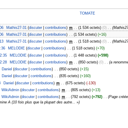
TOMATE
:06
‎
Mathis27-31
(
discuter
|
contributions
)
‎
m
. .
(1 534 octets)
(0)
‎
. .
(Mathis2
:06
‎
Mathis27-31
(
discuter
|
contributions
)
‎
. .
(1 534 octets)
(+16)
:13
‎
Mathis27-31
(
discuter
|
contributions
)
‎
m
. .
(1 518 octets)
(0)
‎
. .
(Mathis2
7:36
‎
MELODIE
(
discuter
|
contributions
)
‎
. .
(1 518 octets)
(+70)
12:35
‎
MELODIE
(
discuter
|
contributions
)
‎
. .
(1 448 octets)
(+598)
12:28
‎
MELODIE
(
discuter
|
contributions
)
‎
m
. .
(850 octets)
(0)
‎
. .
(a renomm
‎
Daniel
(
discuter
|
contributions
)
‎
. .
(850 octets)
(+15)
‎
Daniel
(
discuter
|
contributions
)
‎
. .
(835 octets)
(+160)
3
‎
Daniel
(
discuter
|
contributions
)
‎
m
. .
(675 octets)
(-130)
WikiAdmin
(
discuter
|
contributions
)
‎
m
. .
(805 octets)
(+13)
WikiAdmin
(
discuter
|
contributions
)
‎
m
. .
(792 octets)
(+792)
‎
. .
(Page créée
ine A (10 fois plus que la plupart des autre... »)