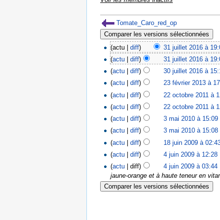
Tomate_Caro_red_op
(actu |
diff
)
31 juillet 2016 à 19
(
actu
|
diff
)
31 juillet 2016 à 19
(
actu
|
diff
)
30 juillet 2016 à 15
(
actu
|
diff
)
23 février 2013 à 1
(
actu
|
diff
)
22 octobre 2011 à 
(
actu
|
diff
)
22 octobre 2011 à 
(
actu
|
diff
)
3 mai 2010 à 15:09
(
actu
|
diff
)
3 mai 2010 à 15:08
(
actu
|
diff
)
18 juin 2009 à 02:4
(
actu
|
diff
)
4 juin 2009 à 12:28
‎
(
actu
| diff)
4 juin 2009 à 03:44
‎
jaune-orange et à haute teneur en vitam