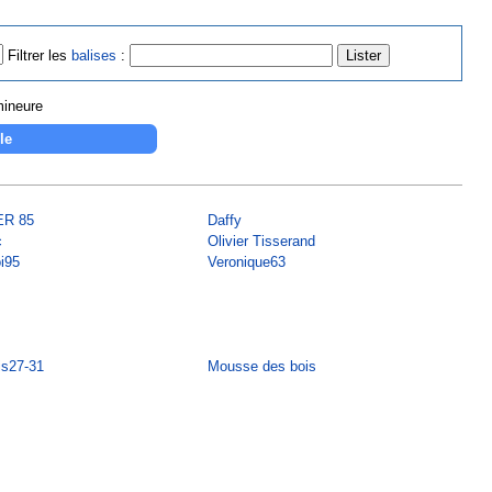
Filtrer les
balises
:
mineure
ER 85
Daffy
c
Olivier Tisserand
i95
Veronique63
is27-31
Mousse des bois