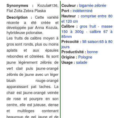
Kozula#136,
bigarrée-zébrée
Synonymes :
Couleur :
Flat Zolta Zebra Plaska
indéterminé
Port :
comprise entre 80
Hauteur :
Cette variété
Description :
et 120 cm
récente a été créée et
gros fruit - masse
Calibre :
développée par Anna Kozula,
150 à 300g - calibre 67 à
hybrideuse polonaise.
85mm
Les fruits de calibre moyen à
Mi saison:65 à 80
Précocité :
gros sont ronds, plus ou moins
jours
aplatis et aux épaules
bonne
Productivité :
rebondies et côtelées. Ils sont
Pologne
Origine :
jaune légèrement zébrés de
salade
Usage :
vert clair puis jaune-orangé
zébrés de jaune avec un léger
blush rouge-orangé
apparaissant pat taches. La
chair est jaune-orangé veinée
de rose et pourpre en son
centre, elle est juteuse, dense
et multiloges contenant
beaucoup de gel jaune et de