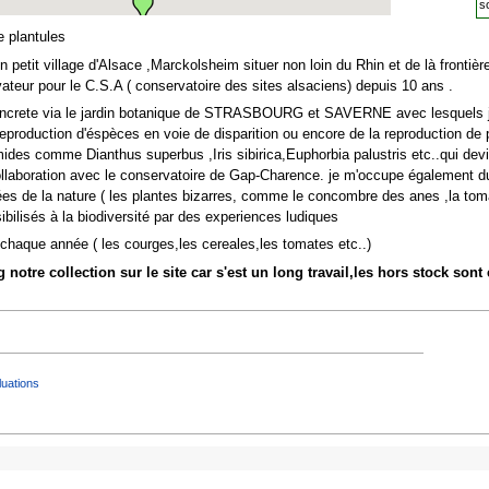
s
e plantules
un petit village d'Alsace ,Marckolsheim situer non loin du Rhin et de là fronti
vateur pour le C.S.A ( conservatoire des sites alsaciens) depuis 10 ans .
concrete via le jardin botanique de STRASBOURG et SAVERNE avec lesquels je
a reproduction d'éspèces en voie de disparition ou encore de la reproductio
ides comme Dianthus superbus ,Iris sibirica,Euphorbia palustris etc..qui devi
collaboration avec le conservatoire de Gap-Charence. je m'occupe également du
tées de la nature ( les plantes bizarres, comme le concombre des anes ,la tomat
sibilisés à la biodiversité par des experiences ludiques
 chaque année ( les courges,les cereales,les tomates etc..)
 notre collection sur le site car s'est un long travail,les hors stock sont
uations