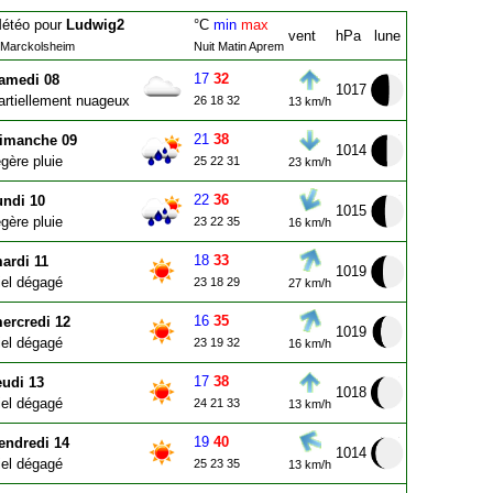
étéo pour
Ludwig2
°C
min
max
vent
hPa
lune
 Marckolsheim
Nuit Matin Aprem
17
32
amedi 08
1017
artiellement nuageux
26 18 32
13 km/h
21
38
imanche 09
1014
égère pluie
25 22 31
23 km/h
22
36
undi 10
1015
égère pluie
23 22 35
16 km/h
18
33
ardi 11
1019
iel dégagé
23 18 29
27 km/h
16
35
ercredi 12
1019
iel dégagé
23 19 32
16 km/h
17
38
eudi 13
1018
iel dégagé
24 21 33
13 km/h
19
40
endredi 14
1014
iel dégagé
25 23 35
13 km/h