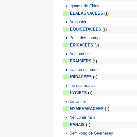
Igname de Chine
ELAEAGNACEES
(
)
1
Argousier
EQUISETACEES
(
)
1
Prêle des champs
ERICACEES
(
)
3
Andromède
3
FRAISIERS
(
)
1
Capron commun
IRIDACEES
(
)
1
Iris des marais
LYCIETS
(
)
1
De Chine
NYMPHAEACEES
(
)
1
Nénuphar nain
PANAIS
(
)
1
Demi-long de Guernesey