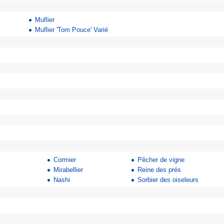
Muflier
Muflier 'Tom Pouce' Varié
Cormier
Pêcher de vigne
Mirabellier
Reine des prés
Nashi
Sorbier des oiseleurs