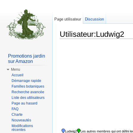
Page utilisateur
Discussion
Utilisateur:Ludwig2
Aller à :
Navigation
,
rechercher
Promotions jardin
sur Amazon
Menu
2
Accueil
Démarrage rapide
Familles botaniques
Recherche avancée
Liste des utilisateurs
Page au hasard
FAQ
Charte
3
Nouveautés
2
Modifications
récentes
Ludwig2
Les autres membres qui ont défini leu