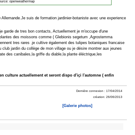
ource:
openweathermap
ère Allemande.Je suis de formation jardinier-botaniste avec une experience
 garde de tres bon contacts, Actuellement je m'occupe d'une
n de plantes des moissons comme ( Glebionis segetum ,Agrostemma
ennent tres rares .je cultive également des tulipes botaniques francaise
 club jardin du collège de mon village ou je désire montrer aux jeunes
e des canibales,la griffe du diable,la plante éléctrique,les
 en culture actuellement et seront dispo d'içi l'automne ( enfin
Dernière connexion : 17/04/2014
création: 26/06/2013
[Galerie photos]