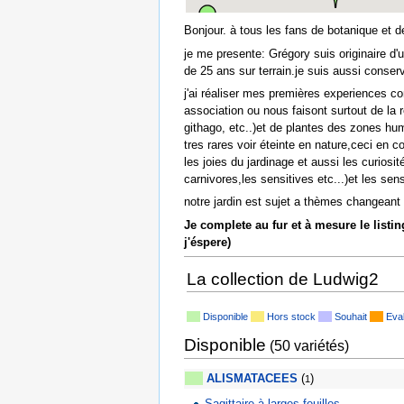
Bonjour. à tous les fans de botanique et d
je me presente: Grégory suis originaire d'
de 25 ans sur terrain.je suis aussi conser
j'ai réaliser mes premières experiences 
association ou nous faisont surtout de l
githago, etc..)et de plantes des zones hum
tres rares voir éteinte en nature,ceci en 
les joies du jardinage et aussi les curiosi
carnivores,les sensitives etc...)et les sen
notre jardin est sujet a thèmes changeant
Je complete au fur et à mesure le listing
j'éspere)
La collection de Ludwig2
Disponible
Hors stock
Souhait
Eval
Disponible
(50 variétés)
5
ALISMATACEES
(
)
1
Sagittaire à larges feuilles