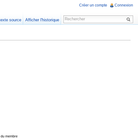
Créer un compte
Connexion
 texte source
Afficher l'historique
age du membre