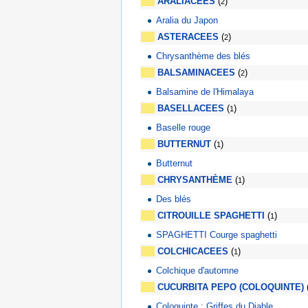
ARALIACEES
(
)
2
Aralia du Japon
ASTERACEES
(
)
2
Chrysanthème des blés
BALSAMINACEES
(
)
2
Balsamine de l'Himalaya
BASELLACEES
(
)
1
Baselle rouge
BUTTERNUT
(
)
1
Butternut
CHRYSANTHÈME
(
)
1
Des blés
CITROUILLE SPAGHETTI
(
)
1
SPAGHETTI Courge spaghetti
COLCHICACEES
(
)
1
Colchique d'automne
CUCURBITA PEPO (COLOQUINTE)
Coloquinte : Griffes du Diable