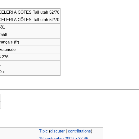
CELERI A CÔTES Tall utah 52/70
CELERI A CÔTES Tall utah 52/70
581
7558
rançais (fr)
Autorisée
3 276
1
Oui
Tipic
(
discuter
|
contributions
)
18 septembre 2009 à 22:46