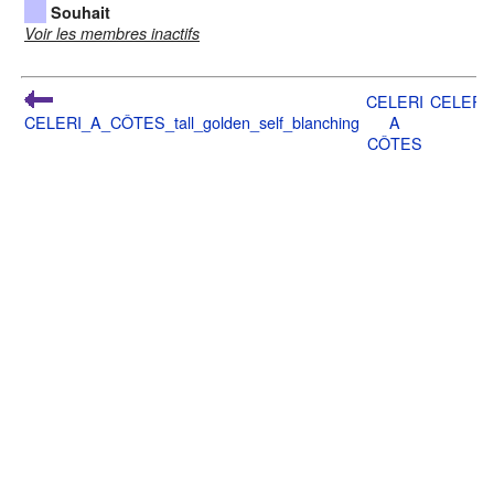
Souhait
Voir les membres inactifs
CELERI
CELERI
CELERI_A_CÔTES_tall_golden_self_blanching
A
CÔTES