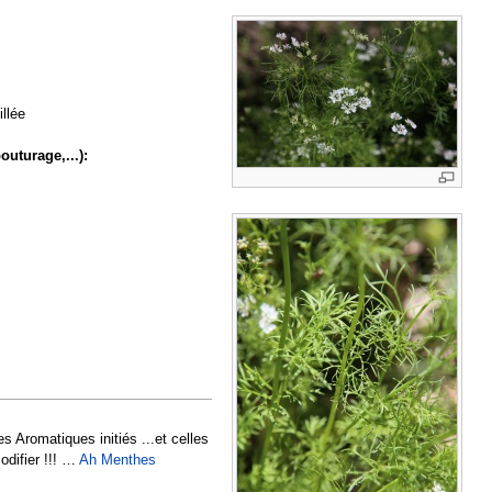
llée
outurage,...):
s Aromatiques initiés ...et celles
odifier !!! …
Ah Menthes