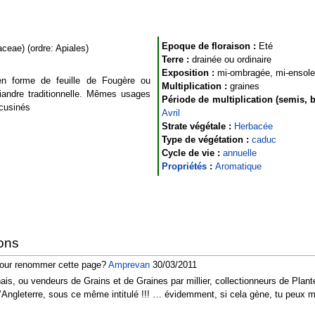
Epoque de floraison :
Eté
ceae) (ordre: Apiales)
Terre :
drainée ou ordinaire
Exposition :
mi-ombragée, mi-ensolei
en forme de feuille de Fougère ou
Multiplication :
graines
andre traditionnelle. Mêmes usages
Période de multiplication (semis, b
 cusinés
Avril
Strate végétale :
Herbacée
Type de végétation :
caduc
Cycle de vie :
annuelle
Propriétés
:
Aromatique
ons
 pour renommer cette page?
Amprevan
30/03/2011
is, ou vendeurs de Grains et de Graines par millier, collectionneurs de Plante
d’Angleterre, sous ce même intitulé !!! … évidemment, si cela gène, tu peux m