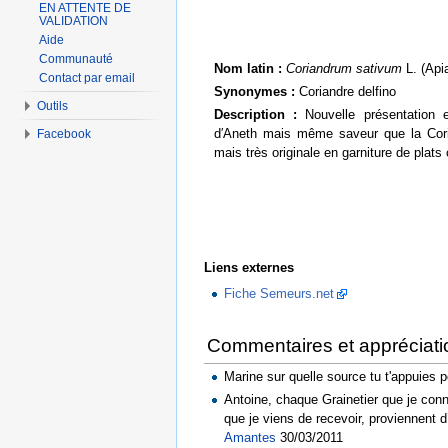
EN ATTENTE DE
VALIDATION
Aide
Communauté
Nom latin :
Coriandrum sativum
L. (Apia
Contact par email
Synonymes :
Coriandre delfino
Outils
Description :
Nouvelle présentation 
d′Aneth mais même saveur que la Cori
Facebook
mais très originale en garniture de plats
Liens externes
Fiche Semeurs.net
Commentaires et appréciati
Marine sur quelle source tu t'appuies
Antoine, chaque Grainetier que je conna
que je viens de recevoir, proviennent 
Amantes
30/03/2011