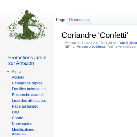
Page
Discussion
Coriandre 'Confetti'
Version du 17 avril 2011 à 21:39 par
Daniel
(
disc
(
diff
)
← Version précédente
| Voir la version cour
Aller à :
Navigation
,
rechercher
Promotions jardin
sur Amazon
Menu
Accueil
Démarrage rapide
Familles botaniques
Recherche avancée
Liste des utilisateurs
Page au hasard
FAQ
Charte
Nouveautés
Modifications
récentes