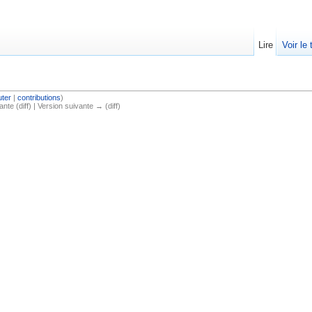
Lire
Voir le
uter
|
contributions
)
ante (diff) | Version suivante → (diff)