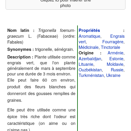
photo
Nom latin :
Trigonella foenum-
Propriétés
:
L. (Fabaceae) (ordre:
Aromatique
,
Engrais
graecum
vert
,
Fourragère
,
Fabales)
Médicinale
,
Tinctoriale
trigonelle, sénégrain.
Synonymes :
Arménie
,
Origine :
Plante utilisée comme
Description :
Azerbaïdjan
,
Estonie
,
engrais vert, que l'on plante
Lituanie
,
Moldavie
,
généralement de mars à septembre
Ouzbékistan
,
Russie
,
pour une durée de 3 mois environ.
Turkménistan
,
Ukraine
Elle peut faire 60 cm environ,
produit des fleurs blanches qui
donneront des gousses remplies de
graines.
Elle peut être utilisée comme une
épice très riche dont l'odeur est
caractéristique (on aime ou on
n'aime pas.).