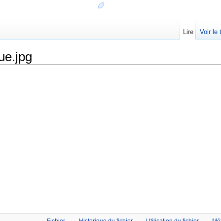
Lire
Voir le
ue.jpg
Fichier
Historique du fichier
Utilisation du fichier
Mé