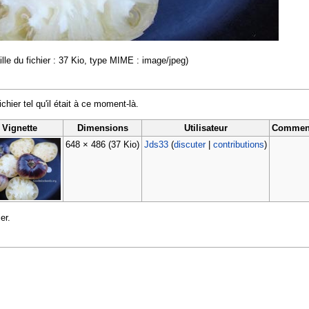
ille du fichier : 37 Kio, type MIME : image/jpeg)
ichier tel qu'il était à ce moment-là.
Vignette
Dimensions
Utilisateur
Comment
648 × 486
(37 Kio)
Jds33
(
discuter
|
contributions
)
er.