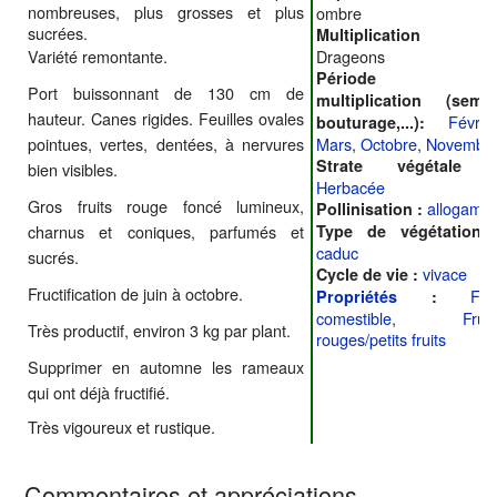
nombreuses, plus grosses et plus
ombre
sucrées.
Multiplication 
Variété remontante.
Drageons
Période d
Port buissonnant de 130 cm de
multiplication (semis
hauteur. Canes rigides. Feuilles ovales
Février
bouturage,...):
Mars
,
Octobre
,
Novembr
pointues, vertes, dentées, à nervures
Strate végétale 
bien visibles.
Herbacée
Gros fruits rouge foncé lumineux,
allogame
Pollinisation :
Type de végétation 
charnus et coniques, parfumés et
caduc
sucrés.
vivace
Cycle de vie :
Fructification de juin à octobre.
Frui
Propriétés
:
comestible
,
Fruit
Très productif, environ 3 kg par plant.
rouges/petits fruits
Supprimer en automne les rameaux
qui ont déjà fructifié.
Très vigoureux et rustique.
Commentaires et appréciations