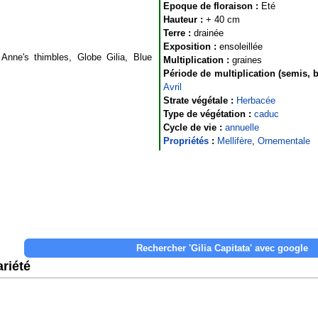
Epoque de floraison :
Eté
Hauteur :
+ 40 cm
Terre :
drainée
Exposition :
ensoleillée
nne's thimbles, Globe Gilia, Blue
Multiplication :
graines
Période de multiplication (semis, b
Avril
Strate végétale :
Herbacée
Type de végétation :
caduc
Cycle de vie :
annuelle
Propriétés
:
Mellifère
,
Ornementale
riété