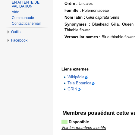
EN ATTENTE DE
Ordre :
Ericales
VALIDATION
Famille :
Polemoniaceae
Aide
Nom latin :
Gilia capitata
Sims
Communauté
Contact par email
Synonymes :
Bluehead Gilia, Queen A
Thimble flower
Outils
Vernacular names :
Blue-thimble-flower
Facebook
Liens externes
Wikipédia
Tela Botanica
GRIN
Membres possédant cette va
Disponible
Voir les membres inactifs