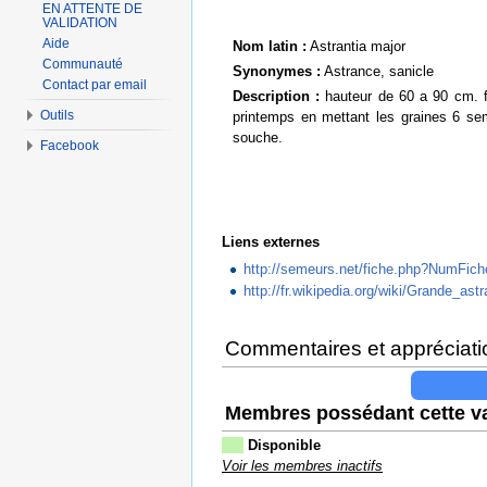
EN ATTENTE DE
VALIDATION
Aide
Nom latin :
Astrantia major
Communauté
Synonymes :
Astrance, sanicle
Contact par email
Description :
hauteur de 60 a 90 cm. fl
Outils
printemps en mettant les graines 6 sem
souche.
Facebook
Liens externes
http://semeurs.net/fiche.php?NumFic
http://fr.wikipedia.org/wiki/Grande_ast
Commentaires et appréciati
Membres possédant cette va
Disponible
Voir les membres inactifs