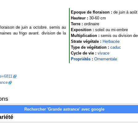
Epoque de floraison :
de juin à août
Hauteur :
30-60 cm
Terre :
ordinaire
oraison de juin a octobre. semis au
Exposition :
soleil ou mi-ombre
aines au frigo avant. division de la
Multiplication :
semis ou division d
Strate végétale :
Herbacée
Type de végétation :
caduc
Cycle de vie :
vivace
Propriétés
:
Ornementale
he=6811
rance
ons
riété