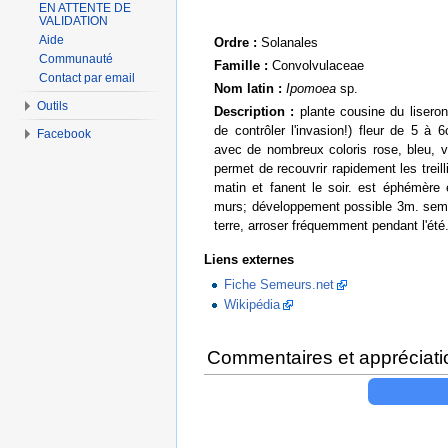
EN ATTENTE DE
VALIDATION
Aide
Ordre :
Solanales
Communauté
Famille :
Convolvulaceae
Contact par email
Nom latin :
Ipomoea
sp.
Outils
Description :
plante cousine du liseron
de contrôler l'invasion!) fleur de 5 à
Facebook
avec de nombreux coloris rose, bleu, v
permet de recouvrir rapidement les treilli
matin et fanent le soir. est éphémère 
murs; développement possible 3m. semer 
terre, arroser fréquemment pendant l'été
Liens externes
Fiche Semeurs.net
Wikipédia
Commentaires et appréciati