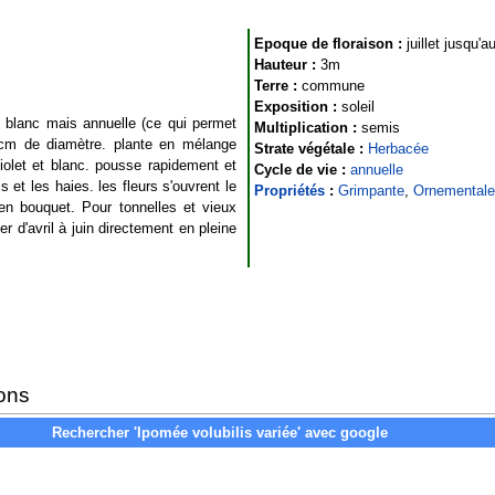
Epoque de floraison :
juillet jusqu'
Hauteur :
3m
Terre :
commune
Exposition :
soleil
 blanc mais annuelle (ce qui permet
Multiplication :
semis
 6cm de diamètre. plante en mélange
Strate végétale :
Herbacée
iolet et blanc. pousse rapidement et
Cycle de vie :
annuelle
s et les haies. les fleurs s'ouvrent le
Propriétés
:
Grimpante
,
Ornementale
en bouquet. Pour tonnelles et vieux
d'avril à juin directement en pleine
.
ons