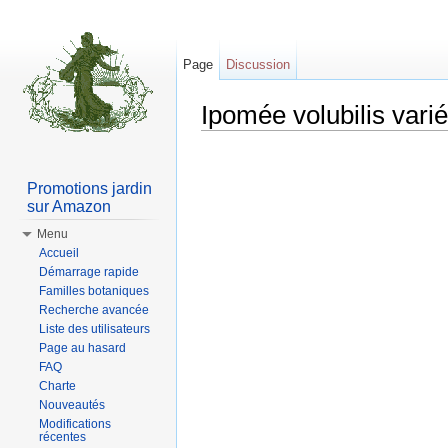
Page
Discussion
Ipomée volubilis vari
Aller à :
Navigation
,
rechercher
Promotions jardin
sur Amazon
Menu
Accueil
Démarrage rapide
Familles botaniques
Recherche avancée
Liste des utilisateurs
Page au hasard
FAQ
Charte
Nouveautés
Modifications
récentes