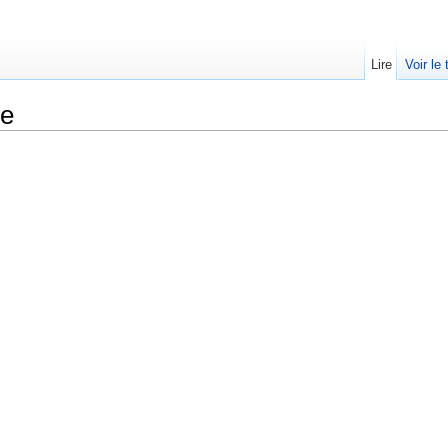
Lire
Voir le
ée