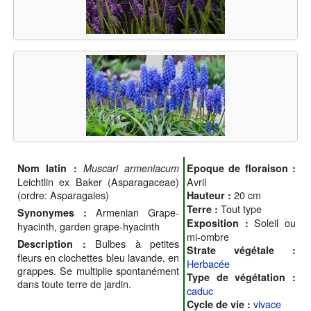
Nom latin :
Muscari armeniacum
Epoque de floraison :
Leichtlin ex Baker (Asparagaceae)
Avril
(ordre: Asparagales)
20 cm
Hauteur :
Tout type
Terre :
Armenian Grape-
Synonymes :
Soleil ou
Exposition :
hyacinth, garden grape-hyacinth
mi-ombre
Bulbes à petites
Description :
Strate végétale :
fleurs en clochettes bleu lavande, en
Herbacée
grappes. Se multiplie spontanément
Type de végétation :
dans toute terre de jardin.
caduc
vivace
Cycle de vie :