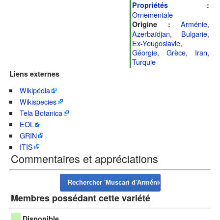
Propriétés
:
Ornementale
Arménie
,
Origine :
Azerbaïdjan
,
Bulgarie
,
Ex-Yougoslavie
,
Géorgie
,
Grèce
,
Iran
,
Turquie
Liens externes
Wikipédia
Wikispecies
Tela Botanica
EOL
GRIN
ITIS
Commentaires et appréciations
Membres possédant cette variété
Disponible