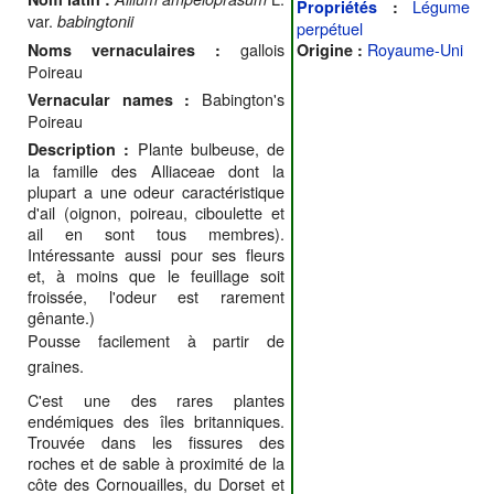
Légume
Propriétés
:
var.
babingtonii
perpétuel
gallois
Royaume-Uni
Noms vernaculaires :
Origine :
Poireau
Babington's
Vernacular names :
Poireau
Plante bulbeuse, de
Description :
la famille des Alliaceae dont la
plupart a une odeur caractéristique
d'ail (oignon, poireau, ciboulette et
ail en sont tous membres).
Intéressante aussi pour ses fleurs
et, à moins que le feuillage soit
froissée, l'odeur est rarement
gênante.)
Pousse facilement à partir de
graines.
C'est une des rares plantes
endémiques des îles britanniques.
Trouvée dans les fissures des
roches et de sable à proximité de la
côte des Cornouailles, du Dorset et