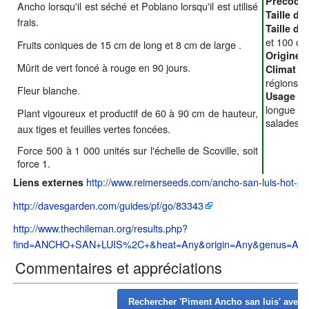
Précocit
Ancho lorsqu'il est séché et Poblano lorsqu'il est utilisé
Taille du 
frais.
Taille du
et 100 cm
Fruits coniques de 15 cm de long et 8 cm de large .
Origine 
Mûrit de vert foncé à rouge en 90 jours.
Climat :
régions c
Fleur blanche.
a
Usage :
longue co
Plant vigoureux et productif de 60 à 90 cm de hauteur,
salades
aux tiges et feuilles vertes foncées.
Force 500 à 1 000 unités sur l'échelle de Scoville, soit
force 1.
http://www.reimerseeds.com/ancho-san-luis-hot-p
Liens externes
http://davesgarden.com/guides/pf/go/83343
http://www.thechileman.org/results.php?
find=ANCHO+SAN+LUIS%2C+&heat=Any&origin=Any&genus=Any&
Commentaires et appréciations