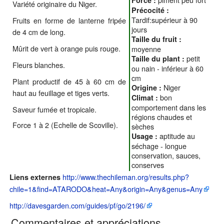
Variété originaire du Niger.
Précocité :
Tardif:supérieur à 90
Fruits en forme de lanterne fripée
jours
de 4 cm de long.
Taille du fruit :
Mûrit de vert à orange puis rouge.
moyenne
petit
Taille du plant :
Fleurs blanches.
ou nain - inférieur à 60
cm
Plant productif de 45 à 60 cm de
Niger
Origine :
haut au feuillage et tiges verts.
bon
Climat :
comportement dans les
Saveur fumée et tropicale.
régions chaudes et
Force 1 à 2 (Echelle de Scoville).
sèches
aptitude au
Usage :
séchage - longue
conservation, sauces,
conserves
http://www.thechileman.org/results.php?
Liens externes
chile=1&find=ATARODO&heat=Any&origin=Any&genus=Any
http://davesgarden.com/guides/pf/go/2196/
Commentaires et appréciations