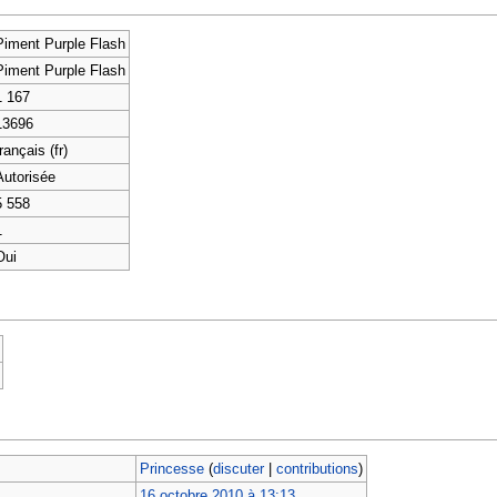
Piment Purple Flash
Piment Purple Flash
1 167
13696
rançais (fr)
Autorisée
5 558
1
Oui
Princesse
(
discuter
|
contributions
)
16 octobre 2010 à 13:13