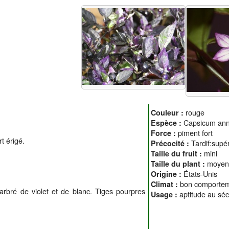
rouge
Couleur :
Capsicum an
Espèce :
piment fort
Force :
t érigé.
Tardif:supé
Précocité :
mini
Taille du fruit :
moyen 
Taille du plant :
États-Unis
Origine :
bon comportem
Climat :
arbré de violet et de blanc. Tiges pourpres
aptitude au séc
Usage :