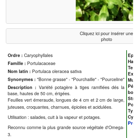
Cliquez ici pour insérer une
photo
Caryophyllales
Ordre :
Epoq
Haut
Portulacaceae
Famille :
Terr
Portulaca oleracea sativa
Nom latin :
Expo
"Bonne grasse" - "Pourchaille" - "Pourceline"
Synonymes :
Mult
Péri
Variété potagère à tiges ramifiées dés la
Description :
bout
base, hautes de 50 cm, érigées.
Stra
Feuilles vert émeraude, longues de 4 cm et 2 cm de large,
Poll
juteuses, croquantes, charnues, épicées et acidulées.
Type
Cycl
Utilisation : salades, cuit à la vapeur et potages.
Prop
Reconnu comme la plus grande source végétale d'Omega-
3.