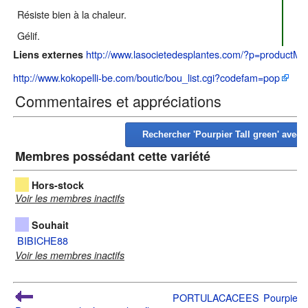
Résiste bien à la chaleur.
Gélif.
http://www.lasocietedesplantes.com/?p=productM
Liens externes
http://www.kokopelli-be.com/boutic/bou_list.cgi?codefam=pop
Commentaires et appréciations
Membres possédant cette variété
Hors-stock
Voir les membres inactifs
Souhait
BIBICHE88
Voir les membres inactifs
PORTULACACEES
Pourpier_