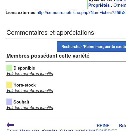
Ornemen
Propriétés
:
http://semeurs.net/fiche.php?NumFiche=7255
Liens externes
Commentaires et appréciations
Membres possédant cette variété
Disponible
Voir les membres inactifs
Hors-stock
Voir les membres inactifs
Souhait
Voir les membres inactifs
REINE
Reine
Reine_Marguerite_'Comète_Géante_variée
MARGUERITE