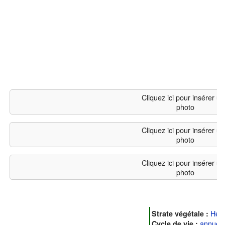
Cliquez ici pour insérer u
photo
Cliquez ici pour insérer u
photo
Cliquez ici pour insérer u
photo
Her
Strate végétale :
annuell
Cycle de vie :