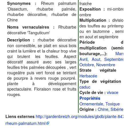
Rheum palmatum
Synonymes :
fraiche
'Dissectum, rhubarbe palmée,
mi-ombre,
Exposition :
rhubarbe décorative, rhubarbe de
ombre
Chine
division
Multiplication :
des touffes au printemps
Rhubarbe
Noms vernaculaires :
ou en lautomne , semis
décorative 'Tanguticum'
en aout et septembre
rhubarbe décorative
Description :
Période de
non comestible, se plait en sous bois
multiplication (semis,
craint la lumière et la chaleur trop vive
Mars
,
bouturage,...):
qui brulent les feuilles. Aspect
Avril
,
Aout
,
Septembre
,
décoratif assuré avec ses larges
Octobre
,
Novembre
feuilles très palmées découpées , vert
Strate végétale :
rougeâtre puis vert foncé se teintant
Herbacée
de pourpre à revers rouge pourpré.
Type de végétation :
plante à développement
caduc
spectaculaire. Floraison rose et fruits
vivace
Cycle de vie :
rouges.
Propriétés
:
Ornementale
,
Toxique
Chine
,
Sibérie
Origine :
http://gardenbreizh.org/modules/gbdb/plante-847-
Liens externes
rheum-palmatum.html