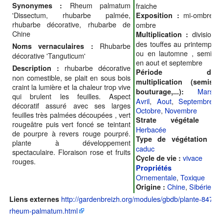
Rheum palmatum
Synonymes :
fraiche
'Dissectum, rhubarbe palmée,
mi-ombre,
Exposition :
rhubarbe décorative, rhubarbe de
ombre
Chine
division
Multiplication :
des touffes au printemps
Rhubarbe
Noms vernaculaires :
ou en lautomne , semis
décorative 'Tanguticum'
en aout et septembre
rhubarbe décorative
Description :
Période de
non comestible, se plait en sous bois
multiplication (semis,
craint la lumière et la chaleur trop vive
Mars
,
bouturage,...):
qui brulent les feuilles. Aspect
Avril
,
Aout
,
Septembre
,
décoratif assuré avec ses larges
Octobre
,
Novembre
feuilles très palmées découpées , vert
Strate végétale :
rougeâtre puis vert foncé se teintant
Herbacée
de pourpre à revers rouge pourpré.
Type de végétation :
plante à développement
caduc
spectaculaire. Floraison rose et fruits
vivace
Cycle de vie :
rouges.
Propriétés
:
Ornementale
,
Toxique
Chine
,
Sibérie
Origine :
http://gardenbreizh.org/modules/gbdb/plante-847-
Liens externes
rheum-palmatum.html