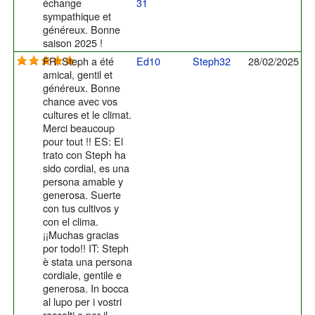
échange
31
sympathique et
généreux. Bonne
saison 2025 !
FR: Steph a été
Ed10
Steph32
28/02/2025
amical, gentil et
généreux. Bonne
chance avec vos
cultures et le climat.
Merci beaucoup
pour tout !! ES: El
trato con Steph ha
sido cordial, es una
persona amable y
generosa. Suerte
con tus cultivos y
con el clima.
¡¡Muchas gracias
por todo!! IT: Steph
è stata una persona
cordiale, gentile e
generosa. In bocca
al lupo per i vostri
raccolti e per il