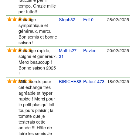
tempo. Grazie mille
per tutto!!
Échange
Steph32
Ed10
28/02/2025
sympathique et
généreux, merci.
Bon semis et bonne
saison !
Échange rapide,
Mathis27-
Pavlen
20/02/2025
soigné et généreux.
31
Merci beaucoup !
Bonne saison 2025
!
Mille mercis pour
BIBICHE88
Patou1473
18/02/2025
cet échange très
agréable et hyper
rapide ! Merci pour
le petit plus qui fait
toujours plaisir ; la
tomate que je
testerais cette
année !!! Hâte de
faire les semis Je