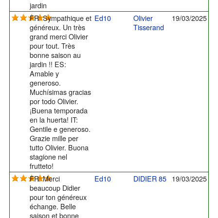
jardin
FR: Sympathique et
Ed10
Olivier
19/03/2025
généreux. Un très
Tisserand
grand merci Olivier
pour tout. Très
bonne saison au
jardin !! ES:
Amable y
generoso.
Muchísimas gracias
por todo Olivier.
¡Buena temporada
en la huerta! IT:
Gentile e generoso.
Grazie mille per
tutto Olivier. Buona
stagione nel
frutteto!
FR: Merci
Ed10
DIDIER 85
19/03/2025
beaucoup Didier
pour ton généreux
échange. Belle
saison et bonne