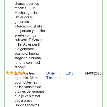
chance pour tes
récoltes ! ES:
Muchas gracias
Didier por tu
generoso
intercambio. ¡Feliz
temporada y mucha
suerte con tus
cultivos! IT: Grazie
mille Didier per il
tuo generoso
scambio, buona
stagione e buona
fortuna con i tuoi
raccolti!
Echange très
Olivier
Ed10
14/03/2025
agréable. Merci
Tisserand
pour toutes les
belles variétés de
graines de légumes
que je vais tester
dès à présent.
Bonnes récoltes