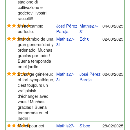
stagione di
coltivazione e
godetevi i vostri
raccolti!!
Un itercambio
José Pérez
Mathis27-
04/03/2025
perfecto.
Pareja
31
Intercambio de una
Mathis27-
Ed10
02/03/2025
gran generosidad y
31
ordenado. Muchas
gracias por todo !
Buena temporada
en el jardín !
Échange généreux
Mathis27-
José Pérez
02/03/2025
et fort sympathique,
31
Pareja
c'est toujours un
vrai plaisir
d'échanger avec
vous ! Muchas
gracias ! Buena
temporada en el
jardín !
Merci pour cet
Mathis27-
Sibex
28/02/2025