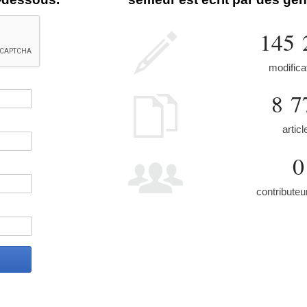
145 
modifica
8 7
articl
0
contributeu