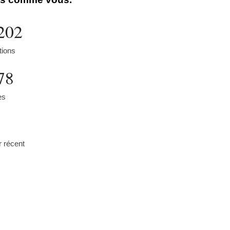
202
tions
78
es
r récent