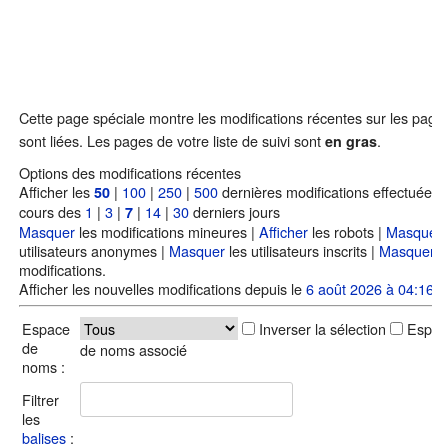
Cette page spéciale montre les modifications récentes sur les page
sont liées. Les pages de votre liste de suivi sont
.
en gras
Options des modifications récentes
Afficher les
|
100
|
250
|
500
dernières modifications effectuées 
50
cours des
1
|
3
|
|
14
|
30
derniers jours
7
Masquer
les modifications mineures |
Afficher
les robots |
Masquer
utilisateurs anonymes |
Masquer
les utilisateurs inscrits |
Masquer
m
modifications.
Afficher les nouvelles modifications depuis le
6 août 2026 à 04:16
.
Espace
Inverser la sélection
Espac
de
de noms associé
noms :
Filtrer
les
balises
: