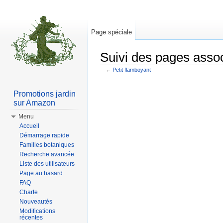
Page spéciale
Suivi des pages assoc
←
Petit flamboyant
Aller à :
Navigation
,
rechercher
Promotions jardin
sur Amazon
Menu
Accueil
Démarrage rapide
Familles botaniques
Recherche avancée
Liste des utilisateurs
Page au hasard
FAQ
Charte
Nouveautés
Modifications
récentes