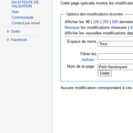
EN ATTENTE DE
Cette page spéciale montre les modificatio
VALIDATION
Aide
Options des modifications récentes
Communauté
Afficher les
50
|
100
|
250
|
500
dernière
Contact par email
Masquer
les modifications mineures |
A
Outils
Afficher les nouvelles modifications de
Facebook
Espace de noms
:
Filtrer les
balises
:
Nom de la page :
Aucune modification correspondant à ces c