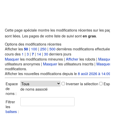
Cette page spéciale montre les modifications récentes sur les page
sont liées. Les pages de votre liste de suivi sont
.
en gras
Options des modifications récentes
Afficher les
|
100
|
250
|
500
dernières modifications effectuées 
50
cours des
1
|
3
|
|
14
|
30
derniers jours
7
Masquer
les modifications mineures |
Afficher
les robots |
Masquer
utilisateurs anonymes |
Masquer
les utilisateurs inscrits |
Masquer
m
modifications.
Afficher les nouvelles modifications depuis le
8 août 2026 à 14:09
.
Espace
Inverser la sélection
Espac
de
de noms associé
noms :
Filtrer
les
balises
: