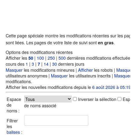
Cette page spéciale montre les modifications récentes sur les page
sont liées. Les pages de votre liste de suivi sont
.
en gras
Options des modifications récentes
Afficher les
|
100
|
250
|
500
dernières modifications effectuées 
50
cours des
1
|
3
|
|
14
|
30
derniers jours
7
Masquer
les modifications mineures |
Afficher
les robots |
Masquer
utilisateurs anonymes |
Masquer
les utilisateurs inscrits |
Masquer
m
modifications.
Afficher les nouvelles modifications depuis le
6 août 2026 à 05:19
.
Espace
Inverser la sélection
Espac
de
de noms associé
noms :
Filtrer
les
balises
: