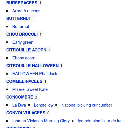
1
BURSERACEES
Arbre à encens
1
BUTTERNUT
Butternut
1
CHOU BROCOLI
Early green
1
CITROUILLE ACORN
Ebony acorn
1
CITROUILLE HALLOWEEN
HALLOWEEN Phat Jack
1
COMMELINACEES
Misère 'Sweet Kate
3
CONCOMBRE
La Diva
Longfellow
National pickling cuncumber
2
CONVOLVULACEES
Ipomea Violacea Morning Glory
Ipomée alba 'fleur de lune