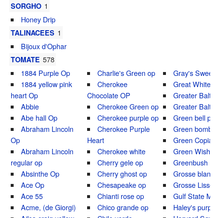
1
SORGHO
Honey Drip
1
TALINACEES
Bijoux d'Ophar
578
TOMATE
1884 Purple Op
Charlie's Green op
Gray's Sweet 
1884 yellow pink
Cherokee
Great White B
heart Op
Chocolate OP
Greater Balti
Abbie
Cherokee Green op
Greater Balti
Abe hall Op
Cherokee purple op
Green bell pe
Abraham Lincoln
Cherokee Purple
Green bomb's
Op
Heart
Green Copia 
Abraham Lincoln
Cherokee white
Green Wish o
regular op
Cherry gele op
Greenbush Ita
Absinthe Op
Cherry ghost op
Grosse blanc
Ace Op
Chesapeake op
Grosse Lisse 
Ace 55
Chianti rose op
Gulf State Ma
Acme, (de Giorgi)
Chico grande op
Haley's purpl