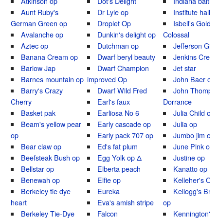
Atkinson op
Dot's Delight
Indiana baltim
Aunt Ruby's
Dr Lyle op
Institute hall
German Green op
Droplet Op
Isbell's Golde
Avalanche op
Dunkin's delight op
Colossal
Aztec op
Dutchman op
Jefferson Gian
Banana Cream op
Dwarf beryl beauty
Jenkins Creek
Barlow Jap
Dwarf Champion
Jet star
Barnes mountain op
improved Op
John Baer op
Barry's Crazy
Dwarf Wild Fred
John Thomps
Cherry
Earl's faux
Dorrance
Basket pak
Earliosa No 6
Julia Child op
Beam's yellow pear
Early cascade op
Julia op
op
Early pack 707 op
Jumbo jim or
Bear claw op
Ed's fat plum
June Pink op
Beefsteak Bush op
Egg Yolk op Δ
Justine op
Bellstar op
Elberta peach
Kanatto op
Benewah op
Elfie op
Kelleher's Ox
Berkeley tie dye
Eureka
Kellogg's Brea
heart
Eva's amish stripe
op
Berkeley Tie-Dye
Falcon
Kennington's 