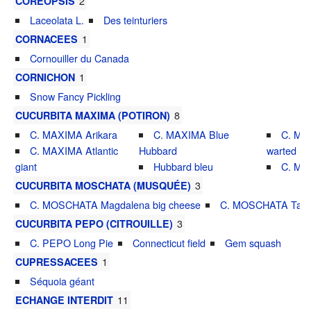
2
COREOPSIS
Laceolata L.
Des teinturiers
1
CORNACEES
Cornouiller du Canada
1
CORNICHON
Snow Fancy Pickling
8
CUCURBITA MAXIMA (POTIRON)
C. MAXIMA Arikara
C. MAXIMA Blue
C. MA
C. MAXIMA Atlantic
Hubbard
warted
giant
Hubbard bleu
C. MA
3
CUCURBITA MOSCHATA (MUSQUÉE)
C. MOSCHATA Magdalena big cheese
C. MOSCHATA Tahit
3
CUCURBITA PEPO (CITROUILLE)
C. PEPO Long Pie
Connecticut field
Gem squash
1
CUPRESSACEES
Séquoia géant
11
ECHANGE INTERDIT