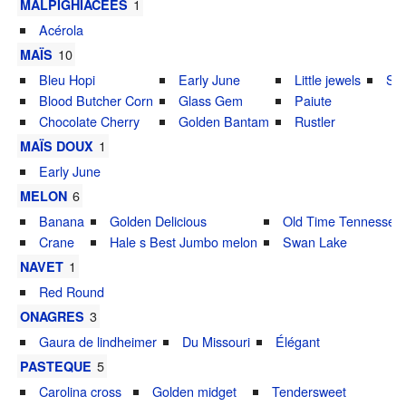
1
MALPIGHIACEES
Acérola
10
MAÏS
Bleu Hopi
Early June
Little jewels
Sto
Blood Butcher Corn
Glass Gem
Paiute
Chocolate Cherry
Golden Bantam
Rustler
1
MAÏS DOUX
Early June
6
MELON
Banana
Golden Delicious
Old Time Tennessee
Crane
Hale s Best Jumbo melon
Swan Lake
1
NAVET
Red Round
3
ONAGRES
Gaura de lindheimer
Du Missouri
Élégant
5
PASTEQUE
Carolina cross
Golden midget
Tendersweet