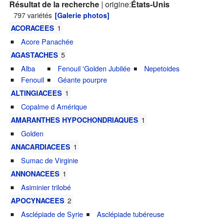
Résultat de la recherche
| origine:
États-Unis
797 variétés
[Galerie photos]
1
ACORACEES
Acore Panachée
5
AGASTACHES
Alba
Fenouil 'Golden Jubilée
Nepetoides
Fenouil
Géante pourpre
1
ALTINGIACEES
Copalme d Amérique
1
AMARANTHES HYPOCHONDRIAQUES
Golden
1
ANACARDIACEES
Sumac de Virginie
1
ANNONACEES
Asiminier trilobé
2
APOCYNACEES
Asclépiade de Syrie
Asclépiade tubéreuse