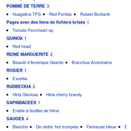
3
POMME DE TERRE
Huagalina TPS
Red Pontiac
Russet Burbank
1
Pages avec des liens de fichiers brisés
Tomate Pennheart op
1
QUINOA
Red head
2
REINE MARGUERITE
Beauté d'Amérique Géante
Branchue Americaine
1
ROSIER
Excelsa
2
RUDBECKIA
Hirta Gloriosa
Hirta cherry brandy
1
SAPINDACEES
Erable à feuilles de frêne
4
SAUGES
Blanche
De cèdre 'hot trumpets
Farineuse bleue
Éca