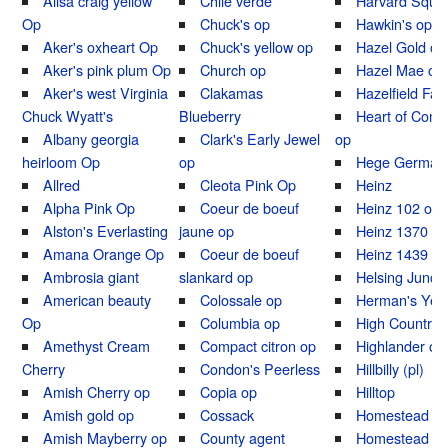
Ailsa craig yellow
Chile verde
Harvard Squa
Op
Chuck's op
Hawkin's op
Aker's oxheart Op
Chuck's yellow op
Hazel Gold op
Aker's pink plum Op
Church op
Hazel Mae op
Aker's west Virginia
Clakamas
Hazelfield Fa
Chuck Wyatt's
Blueberry
Heart of Com
Albany georgia
Clark's Early Jewel
op
heirloom Op
op
Hege German 
Allred
Cleota Pink Op
Heinz
Alpha Pink Op
Coeur de boeuf
Heinz 102 op
Alston's Everlasting
jaune op
Heinz 1370 o
Amana Orange Op
Coeur de boeuf
Heinz 1439 o
Ambrosia giant
slankard op
Helsing Junct
American beauty
Colossale op
Herman's Yell
Op
Columbia op
High Country 
Amethyst Cream
Compact citron op
Highlander op
Cherry
Condon's Peerless
Hillbilly (pl)
Amish Cherry op
Copia op
Hilltop
Amish gold op
Cossack
Homestead o
Amish Mayberry op
County agent
Homestead 24