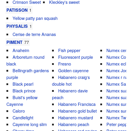
Crimson Sweet
Kleckley's sweet
1
PATISSON
Yellow patty pan squash
1
PHYSALIS
Cerise de terre Ananas
77
PIMENT
Anaheim
Fish pepper
Numex cente
Arboretum round
Fluorescent purple
Numex Conqu
black
Fresno
Numex eclip
Bellingrath gardens
Golden cayenne
Numex Joe E
purple
Habanero craig‘s
Numex r nak
Black pearl
double hot
Numex Sand
Black prince
Habanero davie
Numex suave
Buist's yellow
peach
Numex suave
Cayenne
Habanero Francisca
Numex sunri
Caloro
Habanero gold bullet
Numex sunse
Candlelight
Habanero mustard
Numex Twilig
Cayenne long slim
Habanero peach
Peter pepper
Cherry time
Habanero red savina
Peter pepper