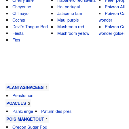
Cheyenne
Hot portugal
Poivron Albin
Chimayo
Jalapeno tam
Poivron Calif
Cochiti
Maui purple
wonder
Devil's Tongue Red
Mushroom red
Poivron Calif
Fiesta
Mushroom yellow
wonder golden
Fips
1
PLANTAGINACEES
Penstemon
2
POACEES
Panic érigé
Pâturin des prés
1
POIS MANGETOUT
Oregon Sugar Pod