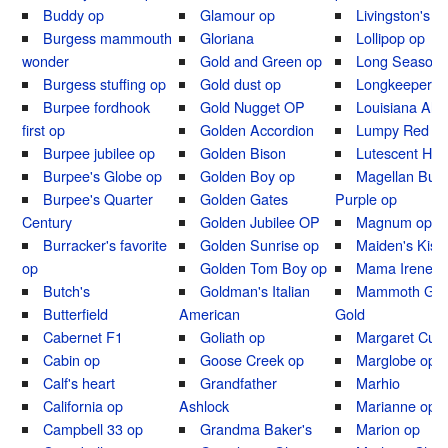
Buddy op
Glamour op
Livingston's 
Burgess mammouth
Gloriana
Lollipop op
wonder
Gold and Green op
Long Season
Burgess stuffing op
Gold dust op
Longkeeper o
Burpee fordhook
Gold Nugget OP
Louisiana All
first op
Golden Accordion
Lumpy Red o
Burpee jubilee op
Golden Bison
Lutescent Hon
Burpee's Globe op
Golden Boy op
Magellan Bur
Burpee's Quarter
Golden Gates
Purple op
Century
Golden Jubilee OP
Magnum op
Burracker's favorite
Golden Sunrise op
Maiden's Kiss
op
Golden Tom Boy op
Mama Irene's
Butch's
Goldman's Italian
Mammoth Ge
Butterfield
American
Gold
Cabernet F1
Goliath op
Margaret Curt
Cabin op
Goose Creek op
Marglobe op
Calf's heart
Grandfather
Marhio
California op
Ashlock
Marianne op
Campbell 33 op
Grandma Baker's
Marion op