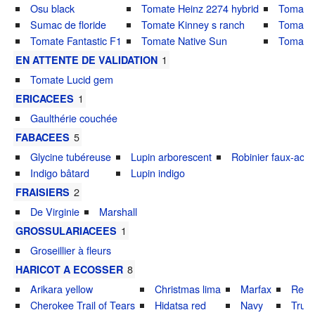
Osu black
Tomate Heinz 2274 hybrid
Tomate 
Sumac de floride
Tomate Kinney s ranch
Tomate 
Tomate Fantastic F1
Tomate Native Sun
Tomate 
1
EN ATTENTE DE VALIDATION
Tomate Lucid gem
1
ERICACEES
Gaulthérie couchée
5
FABACEES
Glycine tubéreuse
Lupin arborescent
Robinier faux-acac
Indigo bâtard
Lupin indigo
2
FRAISIERS
De Virginie
Marshall
1
GROSSULARIACEES
Groseillier à fleurs
8
HARICOT A ECOSSER
Arikara yellow
Christmas lima
Marfax
Red 
Cherokee Trail of Tears
Hidatsa red
Navy
True