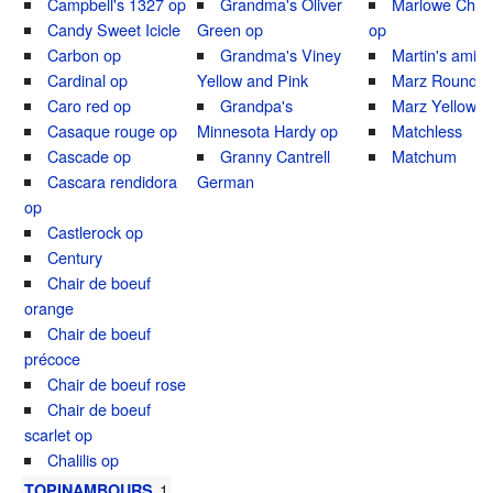
Campbell's 1327 op
Grandma's Oliver
Marlowe Charl
Candy Sweet Icicle
Green op
op
Carbon op
Grandma's Viney
Martin's amis
Cardinal op
Yellow and Pink
Marz Round G
Caro red op
Grandpa's
Marz Yellow R
Casaque rouge op
Minnesota Hardy op
Matchless
Cascade op
Granny Cantrell
Matchum
Cascara rendidora
German
op
Castlerock op
Century
Chair de boeuf
orange
Chair de boeuf
précoce
Chair de boeuf rose
Chair de boeuf
scarlet op
Chalilis op
1
TOPINAMBOURS