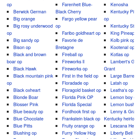
op
Farenheit Blue-
Kenosha
Berwick German
Black Cherry
Kentucky Pin
Big orange
Fargo yellow pear
op
Big rosy underwood
op
Kentucky Stri
op
Faribo goldheart op
King Pineappl
Big sandy op
Favorie de
Kolb pink op
Bison op
Bretagne
Kootenaï op
Black and brown
Fireball op
Kotlas op
boar op
Fireworks ll
Lambert's Gen
Black Hawk
Fireworks op
Grant
Black mountain pink
First in the field op
Large Barred 
op
Floradade op
Latah op
Black oxheart
Floragold basket op
Leatha's op
Blonde Boar
Florida Pink OP
Lemon boy op
Blosser Pink
Florida Special
Lemon bush
Blue beauty op
Fordhook first op
Lenny & Graci
Blue Chocolate
Frankstein black op
Kentucky heirloo
Blue Pitts
Fruity orange op
Lescana Hear
Blushing op
Furry Yellow Hog
Liberty Bell O