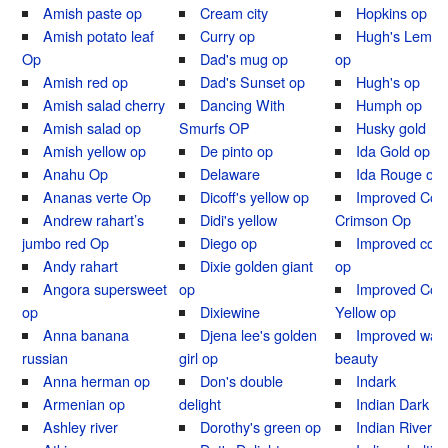
Amish paste op
Cream city
Hopkins op
Amish potato leaf
Curry op
Hugh's Lemon
Op
Dad's mug op
op
Amish red op
Dad's Sunset op
Hugh's op
Amish salad cherry
Dancing With
Humph op
Amish salad op
Smurfs OP
Husky gold
Amish yellow op
De pinto op
Ida Gold op
Anahu Op
Delaware
Ida Rouge op
Ananas verte Op
Dicoff's yellow op
Improved Colo
Andrew rahart’s
Didi's yellow
Crimson Op
jumbo red Op
Diego op
Improved colo
Andy rahart
Dixie golden giant
op
Angora supersweet
op
Improved Colo
op
Dixiewine
Yellow op
Anna banana
Djena lee's golden
Improved was
russian
girl op
beauty
Anna herman op
Don's double
Indark
Armenian op
delight
Indian Dark Vi
Ashley river
Dorothy's green op
Indian River o