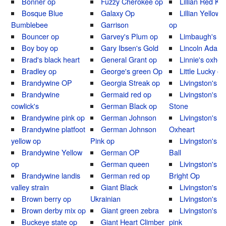
Bonner op
Fuzzy Cherokee op
Lillian Red K
Bosque Blue
Galaxy Op
Lillian Yellow
Bumblebee
Garrison
op
Bouncer op
Garvey's Plum op
Limbaugh's L
Boy boy op
Gary Ibsen's Gold
Lincoln Adam
Brad's black heart
General Grant op
Linnie's oxhea
Bradley op
George's green Op
Little Lucky op
Brandywine OP
Georgia Streak op
Livingston's 
Brandywine
Germaid red op
Livingston's D
cowlick's
German Black op
Stone
Brandywine pink op
German Johnson
Livingston's G
Brandywine platfoot
German Johnson
Oxheart
yellow op
Pink op
Livingston's G
Brandywine Yellow
German OP
Ball
op
German queen
Livingston's H
Brandywine landis
German red op
Bright Op
valley strain
Giant Black
Livingston's Id
Brown berry op
Ukrainian
Livingston's 
Brown derby mix op
Giant green zebra
Livingston's m
Buckeye state op
Giant Heart Climber
pink