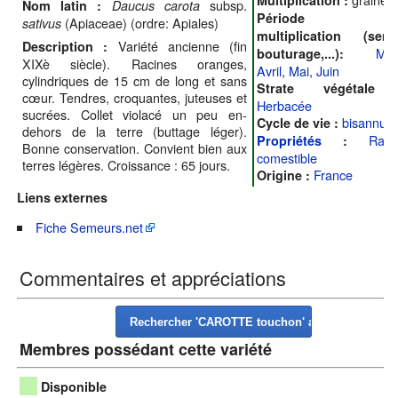
subsp.
Nom latin :
Daucus carota
Période d
(Apiaceae) (ordre: Apiales)
sativus
multiplication (semi
Variété ancienne (fin
Description :
Mar
bouturage,...):
XIXè siècle). Racines oranges,
Avril
,
Mai
,
Juin
cylindriques de 15 cm de long et sans
Strate végétale
cœur. Tendres, croquantes, juteuses et
Herbacée
sucrées. Collet violacé un peu en-
bisannuel
Cycle de vie :
dehors de la terre (buttage léger).
Raci
Propriétés
:
Bonne conservation. Convient bien aux
comestible
terres légères. Croissance : 65 jours.
France
Origine :
Liens externes
Fiche Semeurs.net
Commentaires et appréciations
Membres possédant cette variété
Disponible