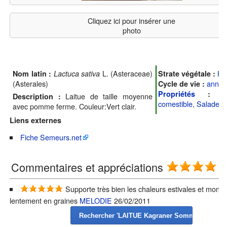
Cliquez ici pour insérer une
photo
L. (Asteraceae)
He
Nom latin :
Lactuca sativa
Strate végétale :
(Asterales)
annue
Cycle de vie :
F
Propriétés
:
Laitue de taille moyenne
Description :
comestible
,
Salade v
avec pomme ferme. Couleur:Vert clair.
Liens externes
Fiche Semeurs.net
Commentaires et appréciations
(5
Supporte très bien les chaleurs estivales et monte
lentement en graines
MELODIE
26/02/2011