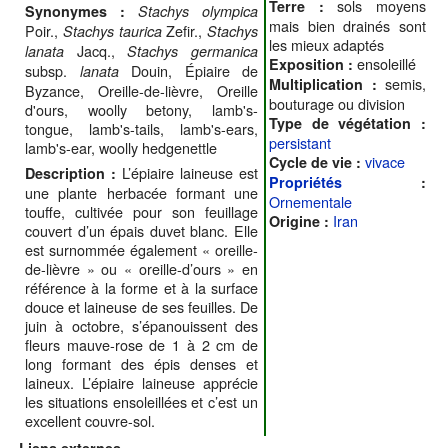
sols moyens
Terre :
Synonymes :
Stachys olympica
mais bien drainés sont
Poir.,
Zefir.,
Stachys taurica
Stachys
les mieux adaptés
Jacq.,
lanata
Stachys germanica
ensoleillé
Exposition :
subsp.
Douin, Épiaire de
lanata
semis,
Multiplication :
Byzance, Oreille-de-lièvre, Oreille
bouturage ou division
d'ours, woolly betony, lamb's-
Type de végétation :
tongue, lamb's-tails, lamb's-ears,
persistant
lamb's-ear, woolly hedgenettle
vivace
Cycle de vie :
L’épiaire laineuse est
Description :
Propriétés
:
une plante herbacée formant une
Ornementale
touffe, cultivée pour son feuillage
Iran
Origine :
couvert d’un épais duvet blanc. Elle
est surnommée également « oreille-
de-lièvre » ou « oreille-d’ours » en
référence à la forme et à la surface
douce et laineuse de ses feuilles. De
juin à octobre, s’épanouissent des
fleurs mauve-rose de 1 à 2 cm de
long formant des épis denses et
laineux. L’épiaire laineuse apprécie
les situations ensoleillées et c’est un
excellent couvre-sol.
Liens externes