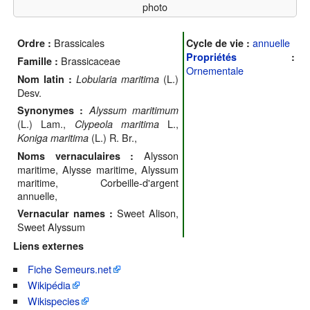
photo
Brassicales
annuelle
Ordre :
Cycle de vie :
Propriétés
:
Brassicaceae
Famille :
Ornementale
(L.)
Nom latin :
Lobularia maritima
Desv.
Synonymes :
Alyssum maritimum
(L.) Lam.,
L.,
Clypeola maritima
(L.) R. Br.,
Koniga maritima
Alysson
Noms vernaculaires :
maritime, Alysse maritime, Alyssum
maritime, Corbeille-d'argent
annuelle,
Sweet Alison,
Vernacular names :
Sweet Alyssum
Liens externes
Fiche Semeurs.net
Wikipédia
Wikispecies