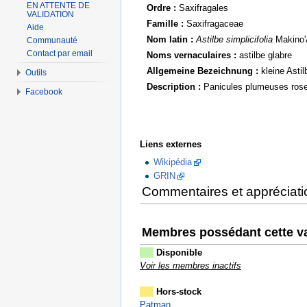
EN ATTENTE DE
Ordre :
Saxifragales
VALIDATION
Famille :
Saxifragaceae
Aide
Nom latin :
Astilbe simplicifolia
Makino'A
Communauté
Contact par email
Noms vernaculaires :
astilbe glabre
Allgemeine Bezeichnung :
kleine Astil
Outils
Description :
Panicules plumeuses rose
Facebook
Liens externes
Wikipédia
GRIN
Commentaires et appréciati
Membres possédant cette va
Disponible
Voir les membres inactifs
Hors-stock
Patman