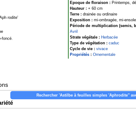
Epoque de floraison :
Printemps, dé
Hauteur :
+ 60 cm
Terre :
drainée ou ordinaire
ph rodite'
Exposition :
mi-ombragée, mi-ensolei
Période de multiplication (semis, b
be
Avril
Strate végétale :
Herbacée
-foncé.
Type de végétation :
caduc
Cycle de vie :
vivace
Propriétés
:
Ornementale
ons
riété