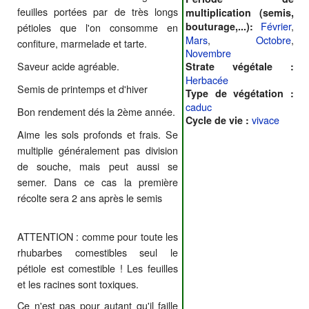
feuilles portées par de très longs
multiplication (semis,
Février
,
bouturage,...):
pétioles que l'on consomme en
Mars
,
Octobre
,
confiture, marmelade et tarte.
Novembre
Saveur acide agréable.
Strate végétale :
Herbacée
Semis de printemps et d'hiver
Type de végétation :
caduc
Bon rendement dés la 2ème année.
vivace
Cycle de vie :
Aime les sols profonds et frais. Se
multiplie généralement pas division
de souche, mais peut aussi se
semer. Dans ce cas la première
récolte sera 2 ans après le semis
ATTENTION : comme pour toute les
rhubarbes comestibles seul le
pétiole est comestible ! Les feuilles
et les racines sont toxiques.
Ce n'est pas pour autant qu'il faille