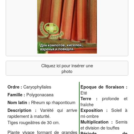
Cliquez ici pour insérer une
photo
Caryophyllales
Ordre :
Epoque de floraison :
Eté
Polygonacaea
Famille :
profonde et
Terre :
Rheum sp rhaponticum
Nom latin :
fraîche
Variété qui arrive
Soleil à
Description :
Exposition :
rapidement à maturité.
mi-ombre
Semis
Multiplication :
Tiges rougeâtres de 30 cm.
et division de touffes
Plante vivace formant de grandes
Période de