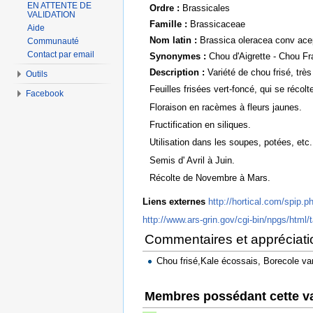
EN ATTENTE DE
Ordre :
Brassicales
VALIDATION
Famille :
Brassicaceae
Aide
Nom latin :
Brassica oleracea conv acep
Communauté
Contact par email
Synonymes :
Chou d'Aigrette - Chou Fr
Description :
Variété de chou frisé, trè
Outils
Feuilles frisées vert-foncé, qui se récolten
Facebook
Floraison en racèmes à fleurs jaunes.
Fructification en siliques.
Utilisation dans les soupes, potées, etc.
Semis d' Avril à Juin.
Récolte de Novembre à Mars.
Liens externes
http://hortical.com/spip.p
http://www.ars-grin.gov/cgi-bin/npgs/html
Commentaires et appréciati
Chou frisé,Kale écossais, Borecole va
Membres possédant cette va