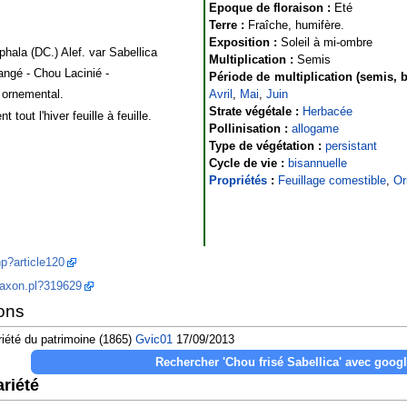
Epoque de floraison :
Eté
Terre :
Fraîche, humifère.
Exposition :
Soleil à mi-ombre
hala (DC.) Alef. var Sabellica
Multiplication :
Semis
angé - Chou Lacinié -
Période de multiplication (semis, b
s ornemental.
Avril
,
Mai
,
Juin
Strate végétale :
Herbacée
t tout l'hiver feuille à feuille.
Pollinisation :
allogame
Type de végétation :
persistant
Cycle de vie :
bisannuelle
Propriétés
:
Feuillage comestible
,
Or
hp?article120
/taxon.pl?319629
ons
riété du patrimoine (1865)
Gvic01
17/09/2013
riété