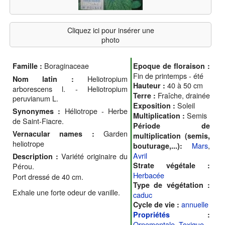
Cliquez ici pour insérer une
photo
Boraginaceae
Famille :
Epoque de floraison :
Fin de printemps - été
Heliotropium
Nom latin :
40 à 50 cm
Hauteur :
arborescens l. - Heliotropium
Fraîche, drainée
Terre :
peruvianum L.
Soleil
Exposition :
Héliotrope - Herbe
Synonymes :
Semis
Multiplication :
de Saint-Fiacre.
Période de
Garden
Vernacular names :
multiplication (semis,
heliotrope
Mars
,
bouturage,...):
Avril
Variété originaire du
Description :
Strate végétale :
Pérou.
Herbacée
Port dressé de 40 cm.
Type de végétation :
Exhale une forte odeur de vanille.
caduc
annuelle
Cycle de vie :
Propriétés
:
Ornementale
,
Toxique