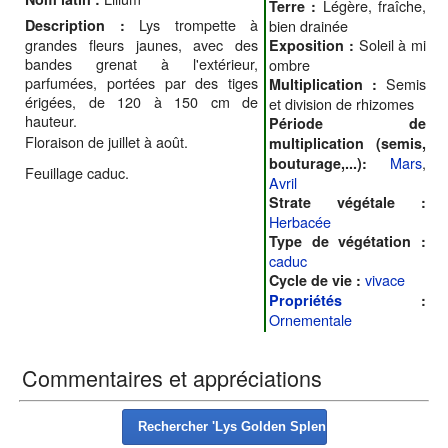
Légère, fraîche,
Terre :
Lys trompette à
Description :
bien drainée
grandes fleurs jaunes, avec des
Soleil à mi
Exposition :
bandes grenat à l'extérieur,
ombre
parfumées, portées par des tiges
Semis
Multiplication :
érigées, de 120 à 150 cm de
et division de rhizomes
hauteur.
Période de
Floraison de juillet à août.
multiplication (semis,
Mars
,
bouturage,...):
Feuillage caduc.
Avril
Strate végétale :
Herbacée
Type de végétation :
caduc
vivace
Cycle de vie :
Propriétés
:
Ornementale
Commentaires et appréciations