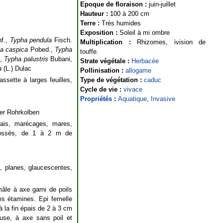
Epoque de floraison :
juin-juillet
Hauteur :
100 à 200 cm
Terre :
Très humides
Exposition :
Soleil à mi ombre
f.,
Typha pendula
Fisch.
Multiplication :
Rhizomes, ivision de
a caspica
Pobed.,
Typha
touffe.
.,
Typha palustris
Bubani,
Strate végétale :
Herbacée
a
(L.) Dulac
Pollinisation :
allogame
sette à larges feuilles,
Type de végétation :
caduc
Cycle de vie :
vivace
Propriétés
:
Aquatique
,
Invasive
ger Rohrkolben
ais, marécages, mares,
 fossés, de 1 à 2 m de
m, planes, glaucescentes,
âle à axe garni de poils
des étamines. Epi femelle
 la fin épais de 2 à 3 cm
leuse, à axe sans poil et