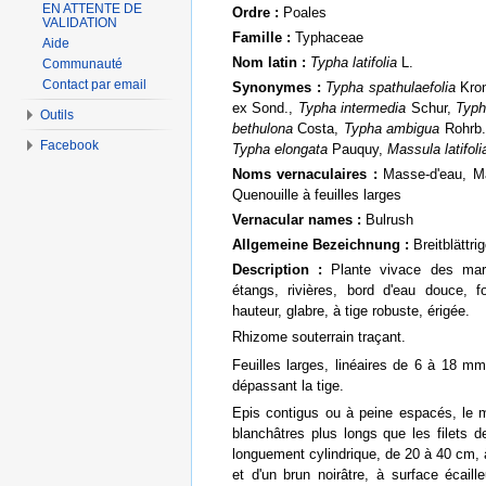
EN ATTENTE DE
Ordre :
Poales
VALIDATION
Famille :
Typhaceae
Aide
Nom latin :
Typha latifolia
L.
Communauté
Contact par email
Synonymes :
Typha spathulaefolia
Kron
ex Sond.,
Typha intermedia
Schur,
Typh
Outils
bethulona
Costa,
Typha ambigua
Rohrb
Facebook
Typha elongata
Pauquy,
Massula latifoli
Noms vernaculaires :
Masse-d'eau, Mas
Quenouille à feuilles larges
Vernacular names :
Bulrush
Allgemeine Bezeichnung :
Breitblättri
Description :
Plante vivace des mar
étangs, rivières, bord d'eau douce,
hauteur, glabre, à tige robuste, érigée.
Rhizome souterrain traçant.
Feuilles larges, linéaires de 6 à 18 m
dépassant la tige.
Epis contigus ou à peine espacés, le m
blanchâtres plus longs que les filets 
longuement cylindrique, de 20 à 40 cm, à
et d'un brun noirâtre, à surface écail