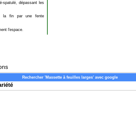
lé-spatulé, dépassant les
à la fin par une fente
ment l'espace.
ons
riété