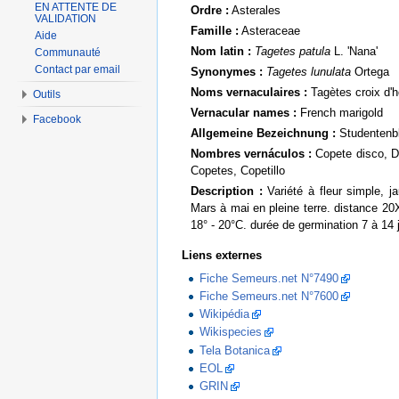
EN ATTENTE DE
Ordre :
Asterales
VALIDATION
Famille :
Asteraceae
Aide
Nom latin :
Tagetes patula
L. 'Nana'
Communauté
Contact par email
Synonymes :
Tagetes lunulata
Ortega
Noms vernaculaires :
Tagètes croix d'
Outils
Vernacular names :
French marigold
Facebook
Allgemeine Bezeichnung :
Studentenb
Nombres vernáculos :
Copete disco, D
Copetes, Copetillo
Description :
Variété à fleur simple, j
Mars à mai en pleine terre. distance 2
18° - 20°C. durée de germination 7 à 14 j
Liens externes
Fiche Semeurs.net N°7490
Fiche Semeurs.net N°7600
Wikipédia
Wikispecies
Tela Botanica
EOL
GRIN