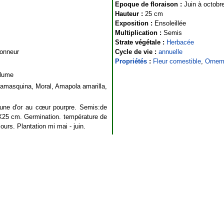
Epoque de floraison :
Juin à octobr
Hauteur :
25 cm
Exposition :
Ensoleillée
Multiplication :
Semis
Strate végétale :
Herbacée
honneur
Cycle de vie :
annuelle
Propriétés
:
Fleur comestible
,
Ornem
lume
amasquina, Moral, Amapola amarilla,
aune d'or au cœur pourpre. Semis:de
0X25 cm. Germination. température de
ours. Plantation mi mai - juin.